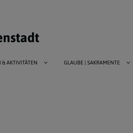
enstadt
& AKTIVITÄTEN
GLAUBE | SAKRAMENTE
ür Kinder/Jugend
Taufe
für Erwachsene
Erstkommunion
Firmung
Beichte
Ehe