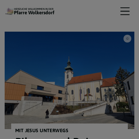
HERZLICHE WILLKOMMEN IN DER
Pfarre Wolkersdorf
Pfarr
MIT JESUS UNTERWEGS