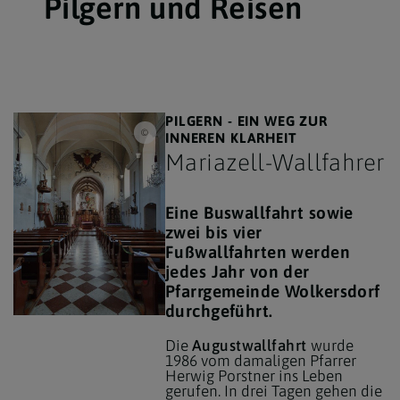
Pilgern und Reisen
PILGERN - EIN WEG ZUR
Silvia Eminger
INNEREN KLARHEIT
Mariazell-Wallfahrer
Eine Buswallfahrt sowie
zwei bis vier
Fußwallfahrten werden
jedes Jahr von der
Pfarrgemeinde Wolkersdorf
durchgeführt.
Die
Augustwallfahrt
wurde
1986 vom damaligen Pfarrer
Herwig Porstner ins Leben
gerufen. In drei Tagen gehen die