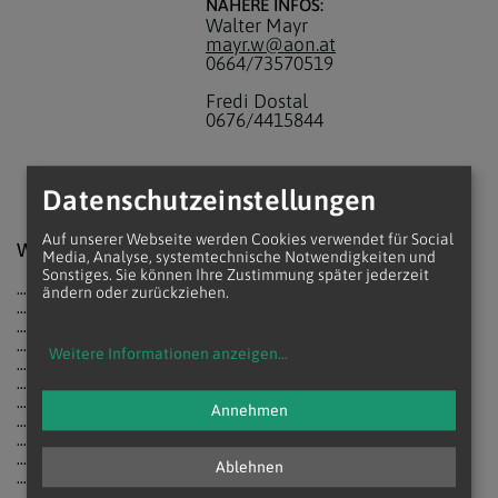
NÄHERE INFOS:
Walter Mayr
mayr.w@aon.at
0664/73570519
Fredi Dostal
0676/4415844
Datenschutzeinstellungen
Auf unserer Webseite werden Cookies verwendet für Social
Wallfahrt ist für mich ...
Media, Analyse, systemtechnische Notwendigkeiten und
Sonstiges. Sie können Ihre Zustimmung später jederzeit
... aus dem Alltag aussteigen ...
ändern oder zurückziehen.
... langsamer werden ...
... gemeinsam beten ...
... der kürzeste Weg zu mir selbst ...
Weitere Informationen anzeigen
...
... über mein Leben nachdenken ...
... austauschen ...
... gemeinsam nach dem Wesentlichen suchen ...
Annehmen
... mich auf den Weg machen ...
... nie zu lang mit Freunden an meiner Seite ...
... immer ein Ziel vor Augen – Gott ...
Ablehnen
... die Natur, das Wetter bewusst wahrnehmen ...
... ein schönes Gemeinschaftserlebnis ...