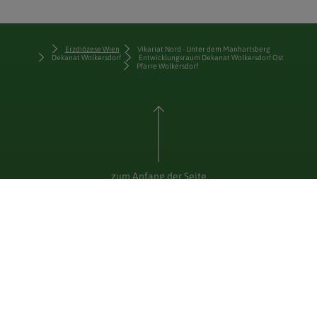
Erzdiözese Wien
Vikariat Nord - Unter dem Manhartsberg
Dekanat Wolkersdorf
Entwicklungsraum Dekanat Wolkersdorf Ost
Pfarre Wolkersdorf
zum Anfang der Seite