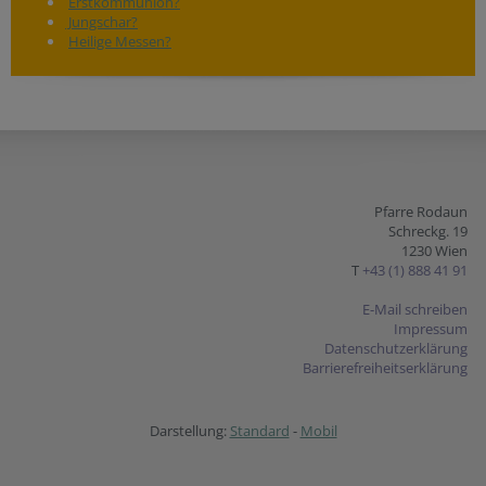
Erstkommunion?
Jungschar?
Heilige Messen?
Pfarre Rodaun
Schreckg. 19
1230 Wien
T
+43 (1) 888 41 91
E-Mail schreiben
Impressum
Datenschutzerklärung
Barrierefreiheitserklärung
Darstellung:
Standard
-
Mobil