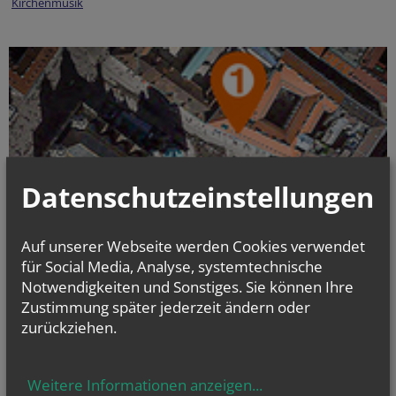
Kirchenmusik
Datenschutzeinstellungen
Auf unserer Webseite werden Cookies verwendet
für Social Media, Analyse, systemtechnische
Notwendigkeiten und Sonstiges. Sie können Ihre
Zustimmung später jederzeit ändern oder
Öffnungszeiten:
Dienstag bis Donnerstag 9-16 Uhr, Freitag 9-12 Uhr
zurückziehen.
[1]
1010 Wien, Stephansplatz 6
, Stiege 1, 5. Stock
Weitere Informationen anzeigen
...