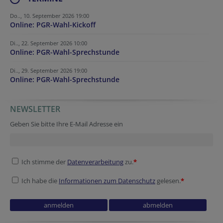
Do.., 10. September 2026 19:00
Online: PGR-Wahl-Kickoff
Di.., 22. September 2026 10:00
Online: PGR-Wahl-Sprechstunde
Di.., 29. September 2026 19:00
Online: PGR-Wahl-Sprechstunde
NEWSLETTER
Reference
Reference
Reference
Homepage
Website
Verification code
Geben Sie bitte Ihre E-Mail Adresse ein
Ich stimme der
Datenverarbeitung
zu.
*
Ich habe die
Informationen zum Datenschutz
gelesen.
*
Homepage
Verification code
Verification code
URL
Verification code