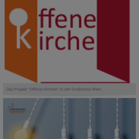
Das Projekt "Offene Kirchen" in der Erzdiözese Wien.