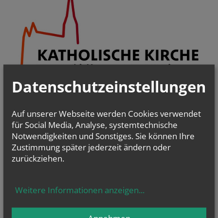
Datenschutzeinstellungen
Auf unserer Webseite werden Cookies verwendet
Pfarrgemeinderäte & Pastorale Strukturentwicklung
für Social Media, Analyse, systemtechnische
Christsein.Christwerden
Notwendigkeiten und Sonstiges. Sie können Ihre
Bibel
-
Liturgie - Kirchenraum
Zustimmung später jederzeit ändern oder
Kirche im Dialog
zurückziehen.
PfarrCaritas und Nächstenhilfe
Kirchenmusik
Weitere Informationen anzeigen
...