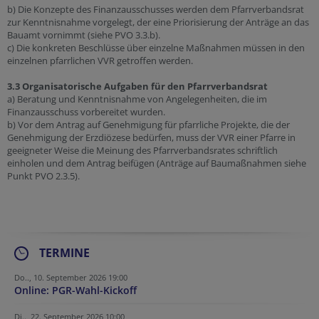
b) Die Konzepte des Finanzausschusses werden dem Pfarrverbandsrat
zur Kenntnisnahme vorgelegt, der eine Priorisierung der Anträge an das
Bauamt vornimmt (siehe PVO 3.3.b).
c) Die konkreten Beschlüsse über einzelne Maßnahmen müssen in den
einzelnen pfarrlichen VVR getroffen werden.
3.3 Organisatorische Aufgaben für den Pfarrverbandsrat
a) Beratung und Kenntnisnahme von Angelegenheiten, die im
Finanzausschuss vorbereitet wurden.
b) Vor dem Antrag auf Genehmigung für pfarrliche Projekte, die der
Genehmigung der Erzdiözese bedürfen, muss der VVR einer Pfarre in
geeigneter Weise die Meinung des Pfarrverbandsrates schriftlich
einholen und dem Antrag beifügen (Anträge auf Baumaßnahmen siehe
Punkt PVO 2.3.5).
TERMINE
Do.., 10. September 2026 19:00
Online: PGR-Wahl-Kickoff
Di.., 22. September 2026 10:00