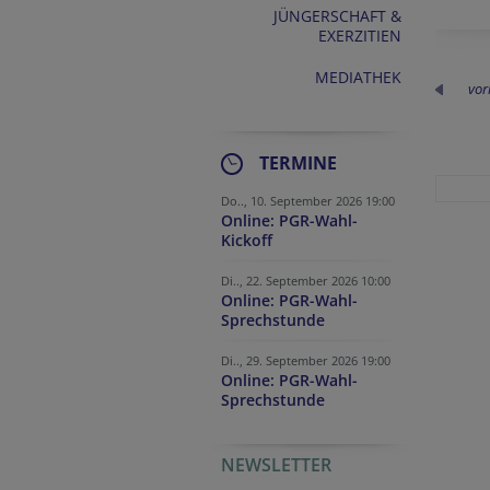
JÜNGERSCHAFT &
EXERZITIEN
MEDIATHEK
vor
TERMINE
Do.., 10. September 2026 19:00
Online: PGR-Wahl-
Kickoff
Di.., 22. September 2026 10:00
Online: PGR-Wahl-
Sprechstunde
Di.., 29. September 2026 19:00
Online: PGR-Wahl-
Sprechstunde
NEWSLETTER
Tracking ID
Homepage
Security token
Verification code