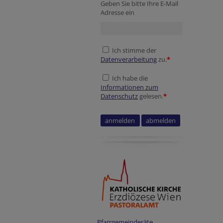
Geben Sie bitte Ihre E-Mail
Adresse ein
Ich stimme der
Datenverarbeitung
zu.
*
Ich habe die
Informationen zum
Datenschutz
gelesen.
*
Verification code
Verification code
Company website
Homepage
Homepage
Session ID
Pfarrgemeinderäte