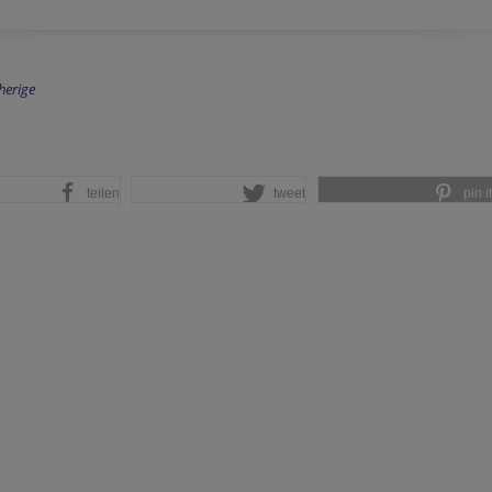
herige
teilen
tweet
pin it