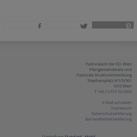
teilen
tweet
pin it
Pastoralamt der ED. Wien
Pfarrgemeinderäte und
Pastorale Strukturentwicklung
Stephansplatz 6/1/5/501
1010 Wien
T
+43 (1) 515 52-3363
E-Mail schreiben
Impressum
Datenschutzerklärung
Barrierefreiheitserklärung
Darstellung:
Standard
-
Mobil