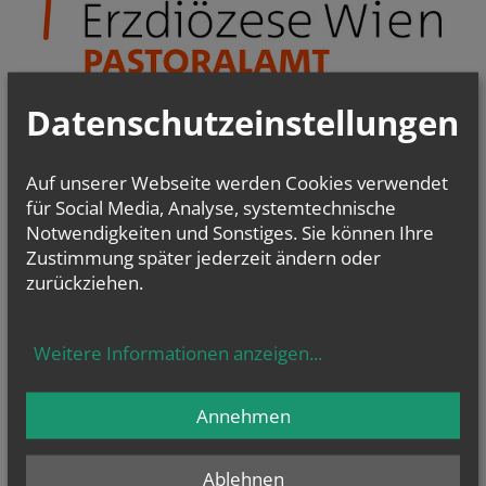
Datenschutzeinstellungen
Pfarrgemeinderäte & Pastorale Strukturentwicklung
Christsein.Christwerden
Bibel
-
Liturgie - Kirchenraum
Auf unserer Webseite werden Cookies verwendet
Kirche im Dialog
für Social Media, Analyse, systemtechnische
PfarrCaritas und Nächstenhilfe
Notwendigkeiten und Sonstiges. Sie können Ihre
Kirchenmusik
Zustimmung später jederzeit ändern oder
zurückziehen.
Weitere Informationen anzeigen
...
Annehmen
Ablehnen