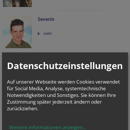
Severin
mehr
Datenschutzeinstellungen
NEWSLETTER
Website
Tracking ID
URL
Auf unserer Webseite werden Cookies verwendet
Geben Sie bitte Ihre E-Mail Adresse ein
für Social Media, Analyse, systemtechnische
Notwendigkeiten und Sonstiges. Sie können Ihre
Zustimmung später jederzeit ändern oder
zurückziehen.
Ich stimme der
Datenverarbeitung
zu.
*
Ich habe die
Informationen zum Datenschutz
gelesen.
*
Weitere Informationen anzeigen
...