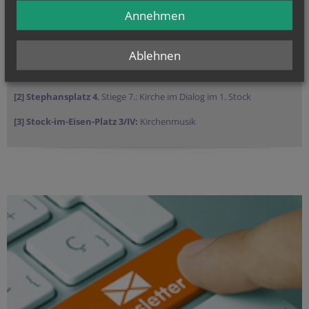
Annehmen
Öffnungszeiten:
Montag bis Donnerstag 9-16 Uhr, Freitag 9-12 Uhr
Ablehnen
[1] Stephansplatz 6
, Stiege 1: die meisten Büros sind im 5. Stock,
Kirche im Dialog (Thema Weltkirche) im 6. Stock.
[2] Stephansplatz 4
, Stiege 7.: Kirche im Dialog im 1. Stock
[3] Stock-im-Eisen-Platz 3/IV:
Kirchenmusik