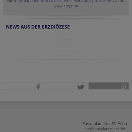
Alle Informationen zum Diözesaner Entwicklungsprozess APG2.1 auf
www.apg21.at
NEWS AUS DER ERZDIÖZESE
teilen
tweet
pin it
Pastoralamt der ED. Wien
Stephansplatz 6/1/5/561