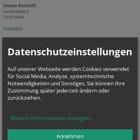
Unsere Anschrift:
Lorettoplatz 5
1210 Wien
(
Lageplan
)
Telefon:
+43 (1) 278 51 92
Fax: +43 (1) 278 51 92-33
Datenschutzeinstellungen
Kindergarten
:
1210 Wien Überfuhrstraße 65
Auf unserer Webseite werden Cookies verwendet
Telefon:
0664 885 22 679
für Social Media, Analyse, systemtechnische
E-Mail:
Notwendigkeiten und Sonstiges. Sie können Ihre
pfarre.jedlesee@
Zustimmung später jederzeit ändern oder
katholischekirche.at
zurückziehen.
Bankverbindung:
Erste Bank IBAN:
AT33 2011 1000 3796 0423
Weitere Informationen anzeigen
...
BIC: GIBAATWW
(Bei Überweisungen bitte unbedingt den Verwendungszweck angeben
– z. B. Spende, Spende Pfarr-Caritas)
Annehmen