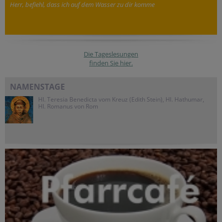
Herr, befiehl, dass ich auf dem Wasser zu dir komme
Die Tageslesungen
finden Sie hier.
NAMENSTAGE
Hl. Teresia Benedicta vom Kreuz (Edith Stein), Hl. Hathumar,
Hl. Romanus von Rom