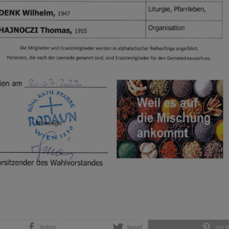
teilen
tweet
pin it