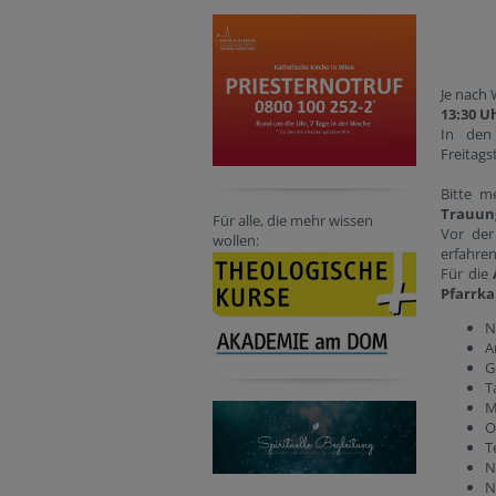
Je nach
13:30 U
In den
Freitags
Bitte m
Trauung
Für alle, die mehr wissen
Vor der
wollen:
erfahre
Für die
Pfarrka
N
A
G
T
M
O
T
N
N