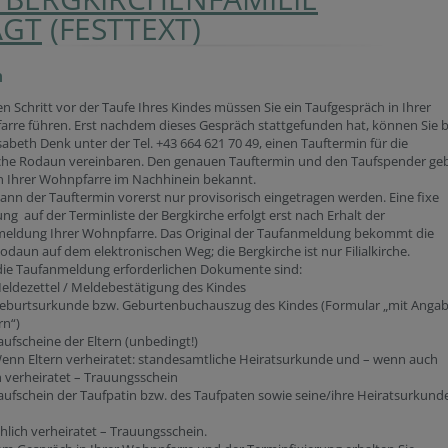
AGT
(FESTTEXT)
n
en Schritt vor der Taufe Ihres Kindes müssen Sie ein Taufgespräch in Ihrer
rre führen. Erst nachdem dieses Gespräch stattgefunden hat, können Sie b
sabeth Denk unter der Tel. +43 664 621 70 49, einen Tauftermin für die
che Rodaun vereinbaren. Den genauen Tauftermin und den Taufspender ge
n Ihrer Wohnpfarre im Nachhinein bekannt.
kann der Tauftermin vorerst nur provisorisch eingetragen werden. Eine fixe
ng auf der Terminliste der Bergkirche erfolgt erst nach Erhalt der
eldung Ihrer Wohnpfarre. Das Original der Taufanmeldung bekommt die
odaun auf dem elektronischen Weg; die Bergkirche ist nur Filialkirche.
 die Taufanmeldung erforderlichen Dokumente sind:
ezettel / Meldebestätigung des Kindes
rtsurkunde bzw. Geburtenbuchauszug des Kindes (Formular „mit Anga
rn“)
cheine der Eltern (unbedingt!)
Eltern verheiratet: standesamtliche Heiratsurkunde und – wenn auch
ch verheiratet – Trauungsschein
chein der Taufpatin bzw. des Taufpaten sowie seine/ihre Heiratsurkund
rchlich verheiratet – Trauungsschein.