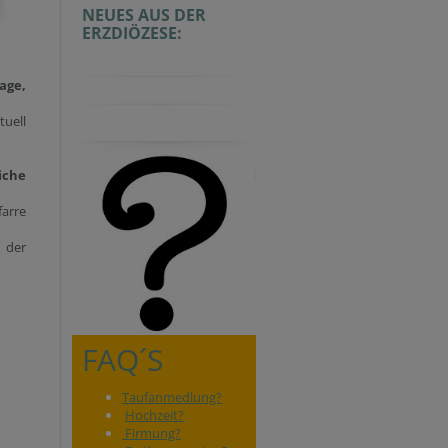
NEUES AUS DER
ERZDIÖZESE:
age,
uell
iche
arre
n der
FAQ´S
Taufanmedlung?
Hochzeit?
Firmung?