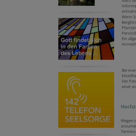
Nach de
Informa
entneh
Wenn Si
Bergkir
Pfarrzen
Persönl
Ein all
Anmeldu
Bei eva
Einzelhe
Der Pate
einer a
Hochz
Wegen de
anzumel
Terminve