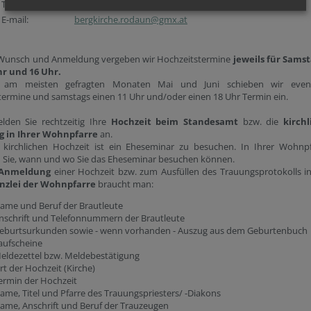
Telefon:
0664 621 70 49
E-mail:
bergkirche.rodaun@gmx.at
 Wunsch und Anmeldung vergeben wir Hochzeitstermine
jeweils für Samst
hr und 16 Uhr.
 am meisten gefragten Monaten Mai und Juni schieben wir event
termine und samstags einen 11 Uhr und/oder einen 18 Uhr Termin ein.
elden Sie rechtzeitig Ihre
Hochzeit beim Standesamt
bzw. die
kirchl
 in Ihrer Wohnpfarre
an.
 kirchlichen Hochzeit ist ein Eheseminar zu besuchen. In Ihrer Wohnpf
n Sie, wann und wo Sie das Eheseminar besuchen können.
Anmeldung
einer Hochzeit bzw. zum Ausfüllen des Trauungsprotokolls i
nzlei der Wohnpfarre
braucht man:
ame und Beruf der Brautleute
nschrift und Telefonnummern der Brautleute
eburtsurkunden sowie - wenn vorhanden - Auszug aus dem Geburtenbuch
aufscheine
eldezettel bzw. Meldebestätigung
rt der Hochzeit (Kirche)
ermin der Hochzeit
ame, Titel und Pfarre des Trauungspriesters/ -Diakons
ame, Anschrift und Beruf der Trauzeugen