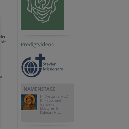
 der
enk:
Predigtvideos
ht
NAMENSTAGE
Hl. Xystus (Sixtus)
II., Papst, und
Gefährten;
Märtyrer, Hl.
Kajetan, Hl....
h