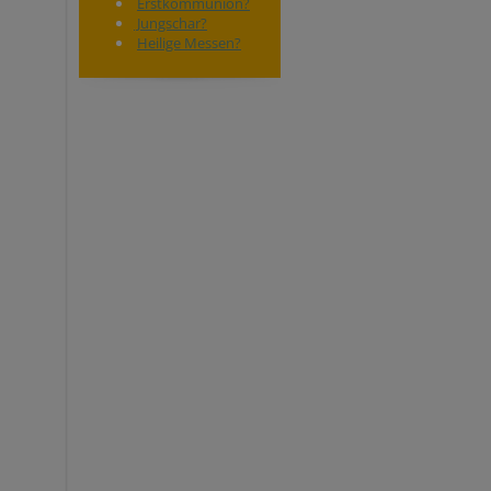
Erstkommunion?
Jungschar?
Heilige Messen?