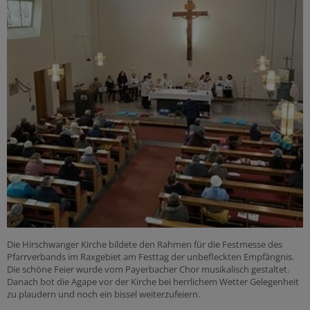
Die Hirschwanger Kirche bildete den Rahmen für die Festmesse des
Pfarrverbands im Raxgebiet am Festtag der unbefleckten Empfängnis.
Die schöne Feier wurde vom Payerbacher Chor musikalisch gestaltet.
Danach bot die Agape vor der Kirche bei herrlichem Wetter Gelegenheit
zu plaudern und noch ein bissel weiterzufeiern.