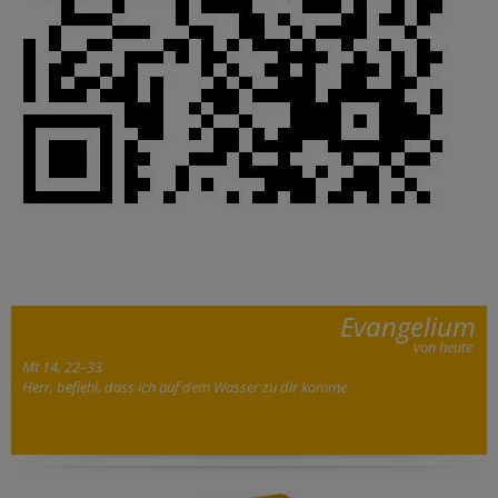
Evangelium
von heute
Mt 14, 22–33
Herr, befiehl, dass ich auf dem Wasser zu dir komme