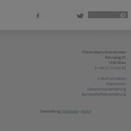
teilen
tweet
pin it
Pfarre Maria-Drei-Kirchen
Rennweg 91
1030 Wien
T
+43 (1) 712 62 82
E-Mail schreiben
Impressum
Datenschutzerklärung
Barrierefreiheitserklärung
Darstellung:
Standard
-
Mobil