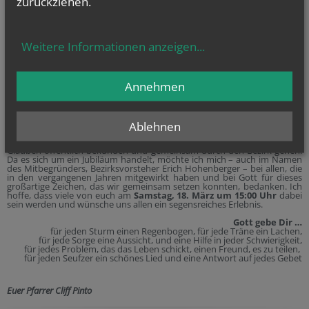
zurückziehen.
Tatsache, dass wir ab September nicht mehr gemeinsam unterwegs sein
werden. Und das war auch mein Wunsch – dass keiner leidet und jeder
mit der Tatsache zu leben lernen die Zeit hat.
Ich habe pünktlich am Aschermittwoch meine Resignation als Pfarrer
Weitere Informationen anzeigen
...
von Maria-Drei-Kirchen an den Kardinal geschickt. Da ich noch keine
schriftliche Bestellung erhalten habe, wo ich in Zukunft tätig sein werde,
ist es heute zu früh, darüber zu informieren. Ebenso weiß ich noch nicht,
wer mein Nachfolger sein wird. Doch sobald ich näheres weiß, werde ich
Annehmen
es bekannt geben.
Im Monat März beschäftigt uns vor allem unser beliebter und zur
schönen Tradition gewordener
Landstraßer Straßenkreuzweg
, den
wir heuer zum 15. Mal durchführen werden. Ich freue mich schon sehr
Ablehnen
auf diese friedliche Zusammen-kunft von unseren eigenen und der
Pfarre nahestehenden Gruppen, die einen Nachmittag lang ihren
Glauben öffentlich bekunden und gemeinsam durch den Bezirk gehen.
Da es sich um ein Jubiläum handelt, möchte ich mich – auch im Namen
des Mitbegründers, Bezirksvorsteher Erich Hohenberger – bei allen, die
in den vergangenen Jahren mitgewirkt haben und bei Gott für dieses
großartige Zeichen, das wir gemeinsam setzen konnten, bedanken. Ich
hoffe, dass viele von euch am
Samstag, 18. März um 15:00 Uhr
dabei
sein werden und wünsche uns allen ein segensreiches Erlebnis.
Gott gebe Dir …
für jeden Sturm einen Regenbogen, für jede Träne ein Lachen,
für jede Sorge eine Aussicht, und eine Hilfe in jeder Schwierigkeit,
für jedes Problem, das das Leben schickt, einen Freund, es zu teilen,
für jeden Seufzer ein schönes Lied und eine Antwort auf jedes Gebet
Euer Pfarrer Cliff Pinto