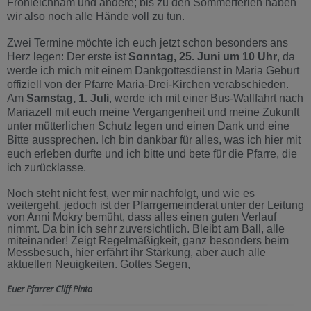
Fronleichnam und andere; bis zu den Sommerferien haben
wir also noch alle Hände voll zu tun.
Zwei Termine möchte ich euch jetzt schon besonders ans
Herz legen: Der erste ist
Sonntag, 25. Juni um 10 Uhr
, da
werde ich mich mit einem Dankgottesdienst in Maria Geburt
offiziell von der Pfarre Maria-Drei-Kirchen verabschieden.
Am
Samstag, 1. Juli
, werde ich mit einer Bus-Wallfahrt nach
Mariazell mit euch meine Vergangenheit und meine Zukunft
unter mütterlichen Schutz legen und einen Dank und eine
Bitte aussprechen. Ich bin dankbar für alles, was ich hier mit
euch erleben durfte und ich bitte und bete für die Pfarre, die
ich zurücklasse.
Noch steht nicht fest, wer mir nachfolgt, und wie es
weitergeht, jedoch ist der Pfarrgemeinderat unter der Leitung
von Anni Mokry bemüht, dass alles einen guten Verlauf
nimmt. Da bin ich sehr zuversichtlich. Bleibt am Ball, alle
miteinander! Zeigt Regelmäßigkeit, ganz besonders beim
Messbesuch, hier erfährt ihr Stärkung, aber auch alle
aktuellen Neuigkeiten. Gottes Segen,
Euer Pfarrer Cliff Pinto