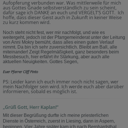
Aufopferung verbunden war. Was mittlerweile für mich
aus Gottes Gnade selbstverständlich zu sein scheint,
dafür sage ich DANKE an euch und VERGELT’S GOTT. Ich
hoffe, dass dieser Geist auch in Zukunft in keiner Weise
zu kurz kommen wird.
Noch steht nicht fest, wer mir nachfolgt, und wie es
weitergeht, jedoch ist der Pfarrgemeinderat unter der Leitung
von Anni Mokry bemüht, dass alles einen guten Verlauf
nimmt. Da bin ich sehr zuversichtlich. Bleibt am Ball, alle
miteinander! Zeigt Regelmäßigkeit, ganz besonders beim
Messbesuch, hier erfährt ihr Stärkung, aber auch alle
aktuellen Neuigkeiten. Gottes Segen,
Euer Pfarrer Cliff Pinto
PS: Leider kann ich euch immer noch nicht sagen, wer
mein Nachfolger sein wird. Ich werde euch aber darüber
informieren, sobald es möglich ist.
„Grüß Gott, Herr Kaplan!“
Mit dieser Begrüßung durfte ich meine priesterlichen
Dienste in Österreich, zuerst in Liesing, dann in Aspern,
beginnen. Vier Jahre später kam ich nach Bernhardsthal