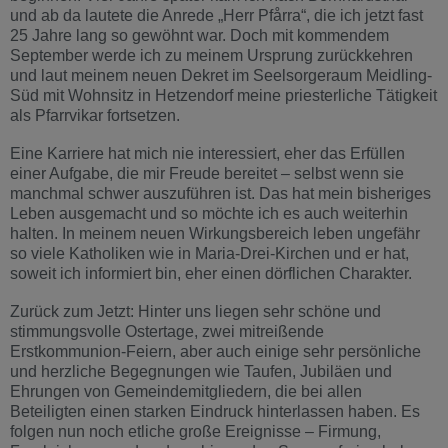
und ab da lautete die Anrede „Herr Pfårra“, die ich jetzt fast
25 Jahre lang so gewöhnt war. Doch mit kommendem
September werde ich zu meinem Ursprung zurückkehren
und laut meinem neuen Dekret im Seelsorgeraum Meidling-
Süd mit Wohnsitz in Hetzendorf meine priesterliche Tätigkeit
als Pfarrvikar fortsetzen.
Eine Karriere hat mich nie interessiert, eher das Erfüllen
einer Aufgabe, die mir Freude bereitet – selbst wenn sie
manchmal schwer auszuführen ist. Das hat mein bisheriges
Leben ausgemacht und so möchte ich es auch weiterhin
halten. In meinem neuen Wirkungsbereich leben ungefähr
so viele Katholiken wie in Maria-Drei-Kirchen und er hat,
soweit ich informiert bin, eher einen dörflichen Charakter.
Zurück zum Jetzt: Hinter uns liegen sehr schöne und
stimmungsvolle Ostertage, zwei mitreißende
Erstkommunion-Feiern, aber auch einige sehr persönliche
und herzliche Begegnungen wie Taufen, Jubiläen und
Ehrungen von Gemeindemitgliedern, die bei allen
Beteiligten einen starken Eindruck hinterlassen haben. Es
folgen nun noch etliche große Ereignisse – Firmung,