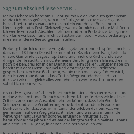
Sag zum Abschied leise Servus …
Meine Lieben! Ich habe am 1. Februar mit vielen von euch gemeinsam
Maria Lichtmess gefeiert, von mir oft als „schönste Messe des Jahres“
bezeichnet, und es war auch diesmal ein wunderschönes und zu
Herzen gehendes Fest. Gleichzeitig war es für mich das letzte Mal. Denn
ich werde von euch Abschied nehmen und zum Ende des Arbeitsjahres
die Pfarre verlassen und mich ab September neuen Herausforderungen
in einem anderen Seelsorgeraum stellen.
Freiwillig habe ich um neue Aufgaben gebeten, denn ich spüre innerlich,
dass nach 18 Jahren Dienst hier im dritten Bezirk meine Fähigkeiten für
unsere Gemeinde ausgeschöpft sind und mich die Kirche anderswo
dringender braucht. Ich möchte meine Berufung in den Jahren, die mir
noch bleiben, treulich in den Dienst des Herrn stellen. Darüber habe ich
bereits mit dem Herrn Kardinal und Amtsträgern der Erzdiözese
gesprochen. Noch weiß ich nicht, wohin mich mein Weg führen wird,
doch ich vertraue darauf, dass Gottes Wege wunderbar sind – auch
dort, wo wir nicht gleich alles verstehen. Ich werde euch informieren,
sobald ich mehr weiß.
Bis Ende August darf ich noch bei euch im Dienst des Herrn weilen und
meine Arbeit mit und für euch verrichten. Ich hoffe, dass wir in dieser
Zeit so voneinander Abschied nehmen können, dass kein Groll, kein
Schmerz und keine Verbitterung zurückbleibt, sondern Freude und
Dankbarkeit für das, was wir miteinander erleben durften, was wir
gemeinsam auf den Weg gebracht haben und was uns miteinander
verbunden hat: Es waren schöne, erfüllende, mitunter auch
herausfordernde Jahre und es war der längste Verbleib meines Lebens
an einem Ort – 18 Jahre, in denen ich einer von euch war!
In allen Höhen und Tiefen durfte ich Gottes Segen auf unseren Wegen