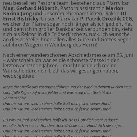
neu bestellten Pastoralteam, bestehend aus Pfarrvikar
Mag. Gerhard Höberth
, Pastoralassistentin
Marion-
Karina Jung
und unserem ehrenamtlichen Diakon
DI
Ernst Bistricky
. Unser Pfarrvikar
P. Patrik Drozdik CCG
,
welcher der Pfarre sogar noch länger als ich gedient hat
und dem ich in großer Dankbarkeit verbunden bin, zieht
sich als Rektor in die Erlöserkirche zurück. Ich wünsche
an dieser Stelle ihnen allen alles Gute und Gottes Segen
auf ihren Wegen im Weinberg des Herrn!
Nach einer wunderschönen Abschiedsmesse am 25. Juni
– wahrscheinlich war es die schönste Messe in den
letzten achtzehn Jahren – möchte ich euch meine
Wünsche durch ein Lied, das wir gesungen haben,
wiedergeben:
Möge die Straße uns zusammenführen und der Wind in deinem Rücken sein;
sanft falle Regen auf deine Felder und warm auf dein Gesicht der
Sonnenschein.
Und bis wir uns wiedersehen, halte Gott dich fest in seiner Hand.
Und bis wir uns wiedersehen, halte Gott dich fest in seiner Hand.
Bis wir uns mal wiedersehen, hoffe ich, dass Gott dich nicht verlässt;
er halte dich in seinen Händen, doch drücke seine Hand dich nie zu fest.
Und bis wir uns wiedersehen, halte Gott dich fest in seiner Hand.
Und bis wir uns wiedersehen, halte Gott dich fest in seiner Hand.