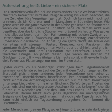
Auferstehung heißt Liebe – ein sicherer Platz
Die Osterferien verlaufen bei uns etwas anders als die Weihnachtsferien.
Nüchtern betrachtet wird das Religiöse wenig bis kaum beachtet, die
freie Zeit eher fürs Vergnügen genützt. Doch ich kann mich noch gut
erinnern, als ich Kind war und in Mangalore in Südindien lebte. Wie
gerne wäre ich die ganze Woche in der Kirche geblieben, so faszinierend
waren die Tage der Karwoche. Inhaltlich habe ich damals nicht alles
begriffen, aber das kindliche Staunen war prägend bis heute. Was gab es
nicht alles zu bewundern: Den Palmsonntag mit echten Zweigen von
Dattelpalmen, die Fußwaschung am Gründonnerstag, eucharistische
Prozession in der Kirche und Anbetung die ganze Nacht, die Trauer des
Karfreitags mit strengem Fasten, Kreuzweg und Passionen, die
spontane Grabwache solange man wollte oder durchhielt, und endlich
die Osternacht und ihre Faszination mit Osterfeuer, Taufe und
feierlicher Liturgie. An jedem dieser Tage waren die Kirchen mit
Gläubigen überfüllt – was übrigens bis heute so ist, mittlerweile finden
viele Feiern aus Platzmangel nur noch im Freien statt.
Später durfte ich als Seelsorger Erfahrungen beim Begräbnisdienst
sammeln und lernte so im Lauf der Zeit, mit dem Tod umzugehen. Kein
Sterbefall gleicht dem anderen, jeder Verstorbene und seine zu
tröstenden Hinterbliebenen hinterlassen ihre persönlichen Spuren.
Nicht einmal die Armenbegräbnisse, wo ich nur mit dem Kreuzträger
unterwegs bin, bleiben ohne einen Eindruck. Die Worte des Trostes, des
Abschieds sind nur ein begrenzter Ausdruck für das Unbegreifliche. Sie
führen zum Nachdenken über den Sinn des Lebens und das eigene
Lebensziel. Darum bleibt auch jedes Begräbnis ein unvergessliches
Ereignis und beschäftigt mich manchmal noch viele Tage danach. Man
kann nicht einfach zur Tagesordnung übergehen. Dann kommt die
Erkenntnis …
Jeder Mensch sucht einen Platz, wo er hingehört, wo er sein darf, wie er