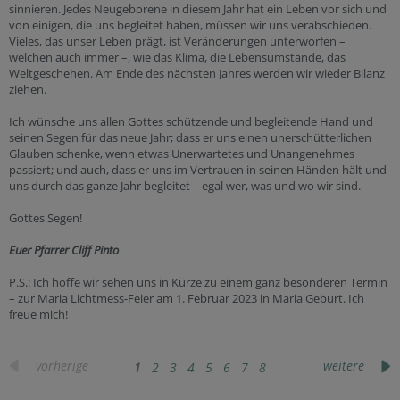
sinnieren. Jedes Neugeborene in diesem Jahr hat ein Leben vor sich und
von einigen, die uns begleitet haben, müssen wir uns verabschieden.
Vieles, das unser Leben prägt, ist Veränderungen unterworfen –
welchen auch immer –, wie das Klima, die Lebensumstände, das
Weltgeschehen. Am Ende des nächsten Jahres werden wir wieder Bilanz
ziehen.
Ich wünsche uns allen Gottes schützende und begleitende Hand und
seinen Segen für das neue Jahr; dass er uns einen unerschütterlichen
Glauben schenke, wenn etwas Unerwartetes und Unangenehmes
passiert; und auch, dass er uns im Vertrauen in seinen Händen hält und
uns durch das ganze Jahr begleitet – egal wer, was und wo wir sind.
Gottes Segen!
Euer Pfarrer Cliff Pinto
P.S.: Ich hoffe wir sehen uns in Kürze zu einem ganz besonderen Termin
– zur Maria Lichtmess-Feier am 1. Februar 2023 in Maria Geburt. Ich
freue mich!
vorherige
weitere
1
2
3
4
5
6
7
8