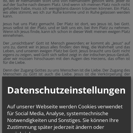
ist, wo er niemanden stört und von niemandem gestört wird. Jeder ist
auf der Suche nach diesem Platz. Und wenn ich meinen Platz noch nicht
gefunden habe, muss ich wenigstens davon träumen können. Ein Platz,
wo alles stimmt, wo ich zur Ruhe komme und in Ruhe gelassen werden
kann.
Jesus hat uns Platz gemacht. Der Platz ist dort, wo Jesus ist, bei Gott.
Jesus selbst ist der Platz, und er lädt uns ein, bei ihm Platz zu nehmen.
Wenn ich Jesus finde, kann ich schon in dieser Welt meinen ewigen Platz
einnehmen.
Der „unsichtbare“ Gott ist Mensch geworden; er kommt als „Jesus“ auf
uns zu, damit wir in Jesus alles finden: den Weg, die Wahrheit und das
Leben, und unseren ewigen Platz bei Gott. Jesus braucht uns Gott nicht
eigens zu zeigen, weil Gott sich selbst zeigt in der irdischen Jesus-Gestalt,
aber wir müssen hinschauen mit den Augen des Herzens, das offen ist
für die Liebe.
Denn der Zugang Gottes zu uns Menschen ist die Liebe. Der Zugang des
Menschen zu Gott ist auch die Liebe. Jesus ist die Verkörperung der
Liebe. Jesus ist die Tür zu den Menschen und die Tür zu Gott. Der
Mensch hat sich eingeschlossen und abgeschlossen von Gott; in Jesus
ist die Tür wieder aufgegangen: durch die Auferstehung. Frohe Ostern!
Datenschutzeinstellungen
Euer Pfarrer Cliff Pinto
Auf unserer Webseite werden Cookies verwendet
Der Weg mit dem Kreuz – unser Kreuz
für Social Media, Analyse, systemtechnische
Seit meiner letzten Botschaft mit der Bekanntgabe, dass ich die Pfarre
Notwendigkeiten und Sonstiges. Sie können Ihre
mit Ende dieses Schul- und Arbeitsjahres auf eigenen Wunsch verlassen
Zustimmung später jederzeit ändern oder
werde, ist nun schon wieder ein Monat vergangen. Die Betroffenheit
war groß und echt, aber langsam habe ich das Gefühl, ihr verarbeitet die