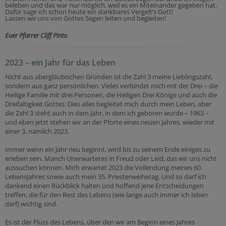
beleben und das war nur möglich, weil es ein Miteinander gegeben hat.
Dafür sage ich schon heute ein dankbares Vergelt’s Gott!
Lassen wir uns von Gottes Segen leiten und begleiten!
Euer Pfarrer Cliff Pinto
2023 – ein Jahr für das Leben
Nicht aus abergläubischen Gründen ist die Zahl 3 meine Lieblingszahl,
sondern aus ganz persönlichen. Vieles verbindet mich mit der Drei – die
Heilige Familie mit drei Personen, die Heiligen Drei Könige und auch die
Dreifaltigkeit Gottes. Dies alles begleitet mich durch mein Leben, aber
die Zahl 3 steht auch in dem Jahr, in dem ich geboren wurde – 1963 –
und eben jetzt stehen wir an der Pforte eines neuen Jahres, wieder mit
einer 3, nämlich 2023.
Immer wenn ein Jahr neu beginnt, wird bis zu seinem Ende einiges zu
erleben sein. Manch Unerwartetes in Freud oder Leid, das wir uns nicht
aussuchen können. Mich erwartet 2023 die Vollendung meines 60.
Lebensjahres sowie auch mein 35. Priesterweihetag. Und so darf ich
dankend einen Rückblick halten und hoffend jene Entscheidungen
treffen, die für den Rest des Lebens (wie lange auch immer ich leben
darf) wichtig sind.
Es ist der Fluss des Lebens, über den wir am Beginn eines Jahres