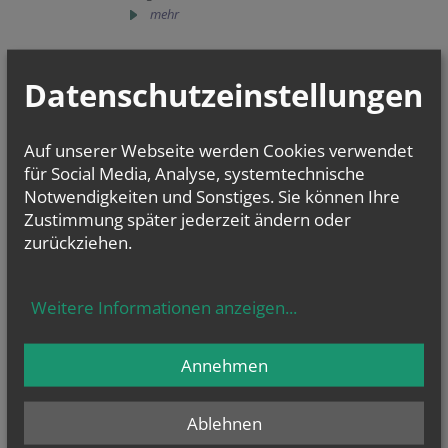
mehr
Datenschutzeinstellungen
Wochenblatt
Auf unserer Webseite werden Cookies verwendet
für den vom 25. Juli bis 16. August 2026
für Social Media, Analyse, systemtechnische
Notwendigkeiten und Sonstiges. Sie können Ihre
Zustimmung später jederzeit ändern oder
zurückziehen.
Weitere Informationen anzeigen
...
Annehmen
Pfarrcaritas – Ihr Kontakt zur Caritas
Die Pfarrcaritas kümmert sich um Notleidende...
Ablehnen