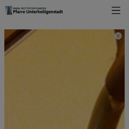
MARIA, MUTTER DER GNADEN
Pfarre Unterheiligenstadt
MDB_B