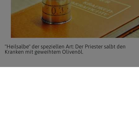
"Heilsalbe" der speziellen Art: Der Priester salbt den
Kranken mit geweihtem Olivenöl.
zurück
Erzdiözese Wien
Vikariat Wien-Stadt
Stadtdekanat 17/18/19
Entwicklungsraum Augustiner-Chorherren
Pfarre Unterheiligenstadt