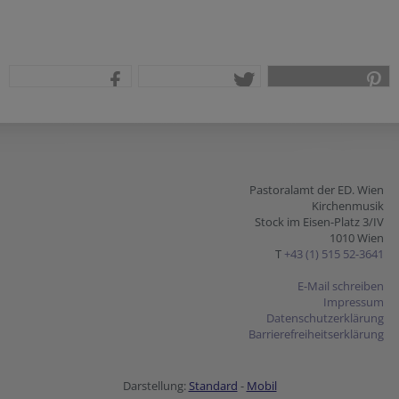
teilen
tweet
pin it
Pastoralamt der ED. Wien
Kirchenmusik
Stock im Eisen-Platz 3/IV
1010 Wien
T
+43 (1) 515 52-3641
E-Mail schreiben
Impressum
Datenschutzerklärung
Barrierefreiheitserklärung
Darstellung:
Standard
-
Mobil