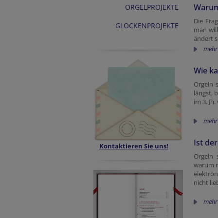
Warum
ORGELPROJEKTE
Die Fra
GLOCKENPROJEKTE
man will
ändert 
mehr
Wie ka
Orgeln 
längst, 
im 3. Jh
mehr
Ist de
Kontaktieren Sie uns!
Orgeln 
warum ma
elektron
nicht li
mehr