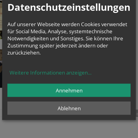
Die Geschichte der Glocke
Datenschutzeinstellungen
Auf unserer Webseite werden Cookies verwendet
mehr
für Social Media, Analyse, systemtechnische
Notwendigkeiten und Sonstiges. Sie können Ihre
Zustimmung später jederzeit ändern oder
Die Glocke in Literatur und Dichtung
zurückziehen.
Weitere Informationen anzeigen
...
mehr
Annehmen
Ablehnen
teilen
tweet
pin it