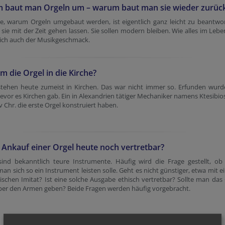
 baut man Orgeln um – warum baut man sie wieder zurüc
ge, warum Orgeln umgebaut werden, ist eigentlich ganz leicht zu beantwo
 sie mit der Zeit gehen lassen. Sie sollen modern bleiben. Wie alles im Lebe
sich auch der Musikgeschmack.
m die Orgel in die Kirche?
stehen heute zumeist in Kirchen. Das war nicht immer so. Erfunden wurd
bevor es Kirchen gab. Ein in Alexandrien tätiger Mechaniker namens Ktesibios
. v Chr. die erste Orgel konstruiert haben.
r Ankauf einer Orgel heute noch vertretbar?
sind bekanntlich teure Instrumente. Häufig wird die Frage gestellt, o
n sich so ein Instrument leisten solle. Geht es nicht günstiger, etwa mit 
ischen Imitat? Ist eine solche Ausgabe ethisch vertretbar? Sollte man das
eber den Armen geben? Beide Fragen werden häufig vorgebracht.