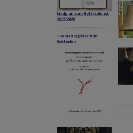
Liedplan zum Gottesdienst
2025/2026
Themenregister zum
Gotteslob