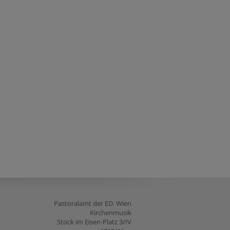
Pastoralamt der ED. Wien
Kirchenmusik
Stock im Eisen-Platz 3/IV