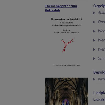
Orgelp
Themenregister zum
Gotteslob
Abla
Fina
Werk
Werk
Wer
Sch
Besol
Kir
Liedpl
Lesejahr