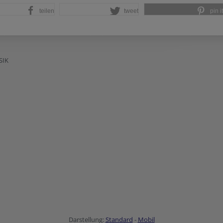
teilen
tweet
pin it
SIK
Darstellung:
Standard
-
Mobil