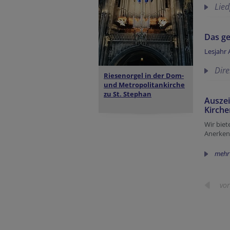
Lie
Das ge
Lesjahr 
Dir
Riesenorgel in der
Dom-
und Metropolitankirche
zu St. Stephan
Auszei
Kirch
Wir biet
Anerken
mehr
vor