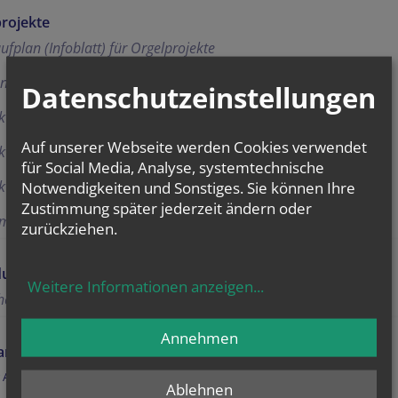
rojekte
ufplan (Infoblatt) für Orgelprojekte
nzierungsplan für Orgelprojekte
Datenschutzeinstellungen
vertrag für Instandsetzung/Restaurierung einer Orgel
Auf unserer Webseite werden Cookies verwendet
vertrag für Herstellung und Lieferung einer neuen Orgel
für Social Media, Analyse, systemtechnische
kvertrag über Wartung und Stimmung einer Orgel
Notwendigkeiten und Sonstiges. Sie können Ihre
Zustimmung später jederzeit ändern oder
immelvorbeugung in Orgeln und Kirchenräumen
zurückziehen.
dung für Kirchenmusiker*innen
Weitere Informationen anzeigen
...
chenmusiker*innentarife 2026
Annehmen
an des Direktoriums der Erzdiözese Wien
 A
Ablehnen