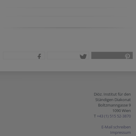
teilen
tweet
pin it
Diöz. Institut für den
Ständigen Diakonat
Boltzmanngasse 9
1090 Wien
T
+43 (1) 515 52-3870
E-Mail schreiben
Impressum