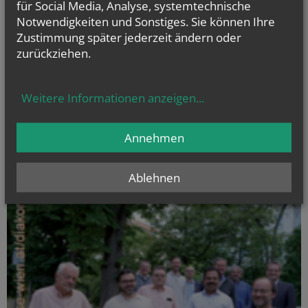
für Social Media, Analyse, systemtechnische
Er wurde vor ihnen verwandelt; sein Gesicht leuchtete wie die Sonne
Notwendigkeiten und Sonstiges. Sie können Ihre
Zustimmung später jederzeit ändern oder
zurückziehen.
Weitere Informationen anzeigen
...
Annehmen
Ablehnen