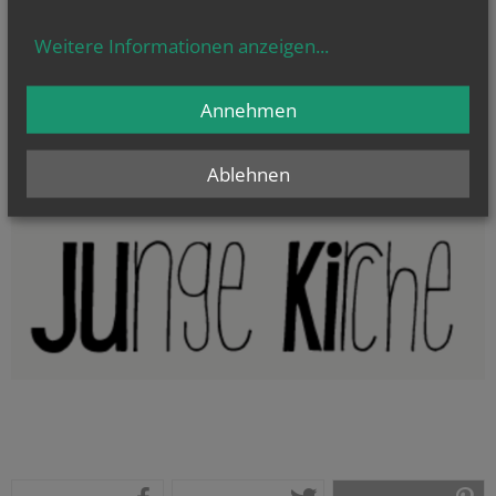
Evangelium
von heute
Weitere Informationen anzeigen
...
Mt 17, 14b–20
Wenn ihr Glauben habt, wird euch nichts unmöglich sein
Annehmen
Ablehnen
Eine Fachstelle der