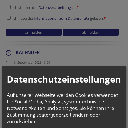
Ich stimme der
Datenverarbeitung
zu.
*
Ich habe die
Informationen zum Datenschutz
gelesen.
*
KALENDER
Fr.., 18. September 2026 18:00
Mini-Jahresstart & Dankefest Minitag
Datenschutzeinstellungen
Fr.., 02. Oktober 2026 18:00
Mini(d)ra(h)t - der Abend für alle, die mehr...
Auf unserer Webseite werden Cookies verwendet
Sa.., 03. Oktober 2026 14:00
werk.statt ministrieren I
für Social Media, Analyse, systemtechnische
Notwendigkeiten und Sonstiges. Sie können Ihre
Zustimmung später jederzeit ändern oder
zurückziehen.