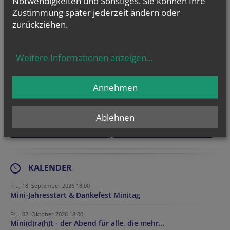
Notwendigkeiten und Sonstiges. Sie können Ihre
Zustimmung später jederzeit ändern oder
zurückziehen.
NEWSLETTER
Geben Sie bitte Ihre E-Mail Adresse ein
Weitere Informationen anzeigen
...
Annehmen
Ich stimme der
Datenverarbeitung
zu.
*
Ich habe die
Informationen zum Datenschutz
gelesen.
*
Ablehnen
KALENDER
Fr.., 18. September 2026 18:00
Mini-Jahresstart & Dankefest Minitag
Fr.., 02. Oktober 2026 18:00
Mini(d)ra(h)t - der Abend für alle, die mehr...