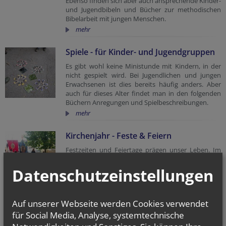
Ebenso finden sich aber auch ansprechende Kinder-
und Jugendbibeln und Bücher zur methodischen
Bibelarbeit mit jungen Menschen.
mehr
Spiele - für Kinder- und Jugendgruppen
Es gibt wohl keine Ministunde mit Kindern, in der
nicht gespielt wird. Bei Jugendlichen und jungen
Erwachsenen ist dies bereits häufig anders. Aber
auch für dieses Alter findet man in den folgenden
Büchern Anregungen und Spielbeschreibungen.
mehr
Kirchenjahr - Feste & Feiern
Festzeiten und Feiertage prägen unser Leben. Im
Folgenden finden sich Literaturanregungen rund
um den Ablauf und die Feste im Kirchenjahr. Neben
Datenschutzeinstellungen
Hintergrundwissen gibt es auch Anregungen, wie
die verschiedenen Festzeiten mit Kindern und
Jugendlichen gefeiert werden können.
Auf unserer Webseite werden Cookies verwendet
mehr
für Social Media, Analyse, systemtechnische