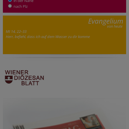
in der Nähe
nach Plz
Evangelium
von heute
Mt 14, 22–33
Herr, befiehl, dass ich auf dem Wasser zu dir komme