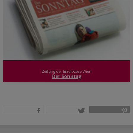
Zeitung der Erzdiözese Wien
Der Sonntag
teilen
tweet
pin it