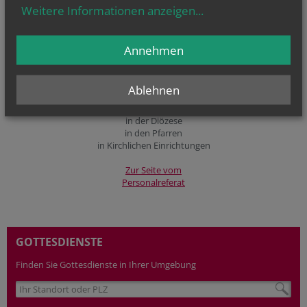
Erste Schritte zum
Weitere Informationen anzeigen
...
Organisationshandbuch
Annehmen
Zum
Organisationshandbuch
Ablehnen
Stellenangebote
in der Diözese
in den Pfarren
in Kirchlichen Einrichtungen
Zur Seite vom
Personalreferat
GOTTESDIENSTE
Finden Sie Gottesdienste in Ihrer Umgebung