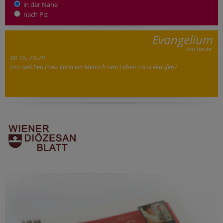
in der Nähe
nach Plz
Evangelium
von heute
Mt 16, 24-28
Um welchen Preis kann ein Mensch sein Leben zurückkaufen?