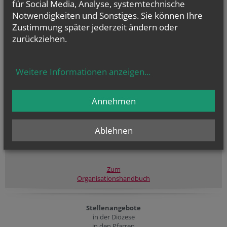
für Social Media, Analyse, systemtechnische
Notwendigkeiten und Sonstiges. Sie können Ihre
Zustimmung später jederzeit ändern oder
zurückziehen.
Weitere Informationen anzeigen
...
Annehmen
Ablehnen
Erste Schritte zum
Organisationshandbuch
Zum
Organisationshandbuch
Stellenangebote
in der Diözese
in den Pfarren