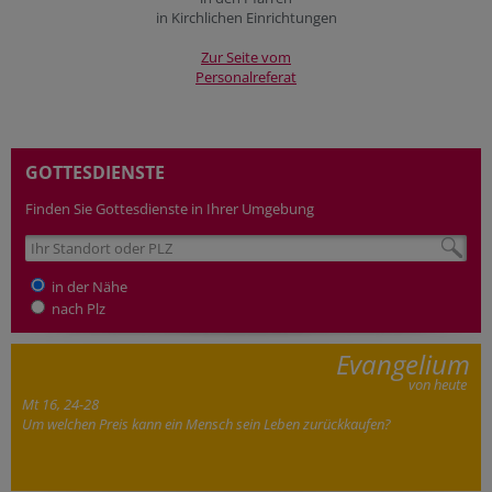
in Kirchlichen Einrichtungen
Zur Seite vom
Personalreferat
GOTTESDIENSTE
Finden Sie Gottesdienste in Ihrer Umgebung
in der Nähe
nach Plz
Evangelium
von heute
Mt 16, 24-28
Um welchen Preis kann ein Mensch sein Leben zurückkaufen?