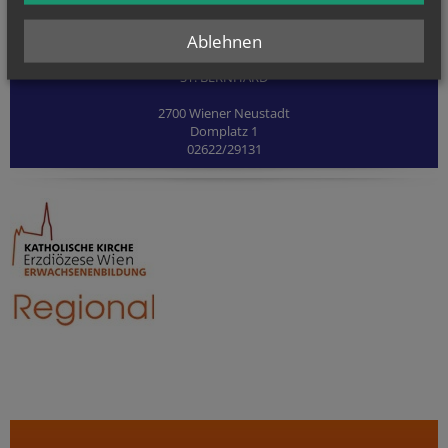
Ablehnen
BILDUNGSZENTRUM
ST. BERNHARD
2700 Wiener Neustadt
Domplatz 1
02622/29131