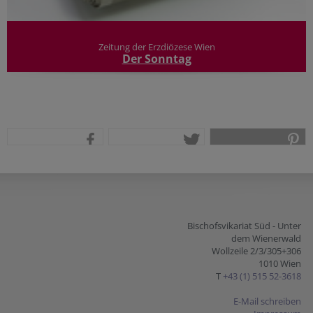
Zeitung der Erzdiözese Wien
Der Sonntag
teilen
tweet
pin it
Bischofsvikariat Süd - Unter
dem Wienerwald
Wollzeile 2/3/305+306
1010 Wien
T
+43 (1) 515 52-3618
E-Mail schreiben