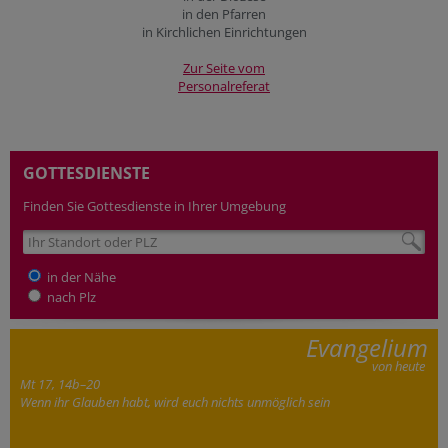
in den Pfarren
in Kirchlichen Einrichtungen
Zur Seite vom
Personalreferat
GOTTESDIENSTE
Finden Sie Gottesdienste in Ihrer Umgebung
in der Nähe
nach Plz
Evangelium
von heute
Mt 17, 14b–20
Wenn ihr Glauben habt, wird euch nichts unmöglich sein