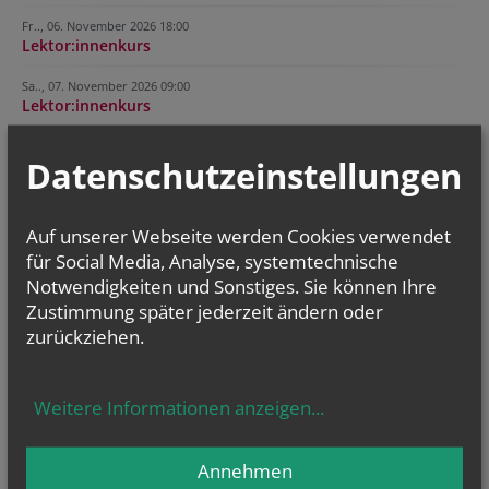
Fr.., 06. November 2026 18:00
Lektor:innenkurs
Sa.., 07. November 2026 09:00
Lektor:innenkurs
Datenschutzeinstellungen
NAMENSTAGE
Hl. Dominikus, Hl. Cyriakus, , Vierzehn heilige Nothelfer, Hl.
Hildiger, Hl....
Auf unserer Webseite werden Cookies verwendet
für Social Media, Analyse, systemtechnische
Notwendigkeiten und Sonstiges. Sie können Ihre
Zustimmung später jederzeit ändern oder
zurückziehen.
Weitere Informationen anzeigen
...
Annehmen