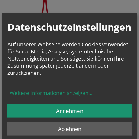
Datenschutzeinstellungen
Auf unserer Webseite werden Cookies verwendet
für Social Media, Analyse, systemtechnische
Notwendigkeiten und Sonstiges. Sie können Ihre
Zustimmung später jederzeit ändern oder
zurückziehen.
Pfarrgemeinderäte und Pastorale Strukturentwicklung
Christsein.Christwerden
Weitere Informationen anzeigen
...
Bibel
-
Liturgie
-
Kirchenraum
Kirche im Dialog
Kirchenmusik
Annehmen
PfarrCaritas und Nächstenhilfe
Ablehnen