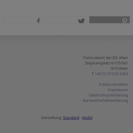
teilen
tweet
pin it
Pastoralamt der ED. Wien
Stephansplatz 6/1/5/561
1010 Wien
T
+43 (1) 515 52-3363
E-Mail schreiben
Impressum
Datenschutzerklärung
Barrierefreiheitserklärung
Darstellung:
Standard
-
Mobil