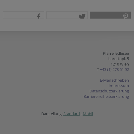
teilen
tweet
pin it
Pfarre Jedlesee
Lorettopl. 5
1210 Wien
T
+43 (1) 278 51 92
E-Mail schreiben
Impressum
Datenschutzerklärung
Barrierefreiheitserklärung
Darstellung:
Standard
-
Mobil