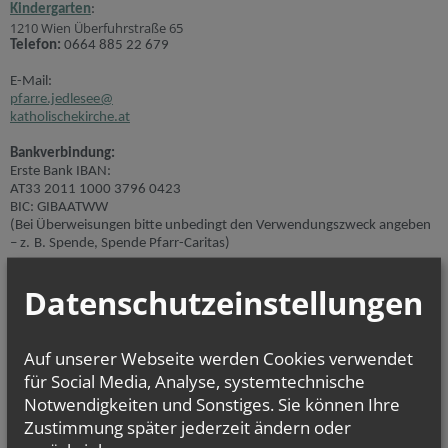
Kindergarten
:
1210 Wien Überfuhrstraße 65
Telefon:
0664 885 22 679
E-Mail:
pfarre.jedlesee@
katholischekirche.at
Bankverbindung:
Erste Bank IBAN:
AT33 2011 1000 3796 0423
BIC: GIBAATWW
(Bei Überweisungen bitte unbedingt den Verwendungszweck angeben
– z. B. Spende, Spende Pfarr-Caritas)
Öffnungszeiten Pfarrkanzlei:
Datenschutzeinstellungen
Montag, Dienstag, Freitag: 9:00–12:00 Uhr
Donnerstag: 15:00–18:30 Uhr
Auf unserer Webseite werden Cookies verwendet
NEWSLETTER
Homepage
Secondary phone
für Social Media, Analyse, systemtechnische
Geben Sie bitte Ihre E-Mail Adresse ein
Notwendigkeiten und Sonstiges. Sie können Ihre
Zustimmung später jederzeit ändern oder