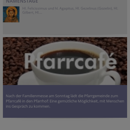
NAMENSTAGE
Hl. Felicissimus und hl. Agapitus, Hl. Gezelinus (Gozelin), Hl.
Gilbert, Hl....
Nach der Familienmesse am Sonntag lädt die Pfarrgemeinde zum
Pfarrcafé in den Pfarrhof: Eine gemütliche Möglichkeit, mit Menschen
ins Gespräch zu kommen.