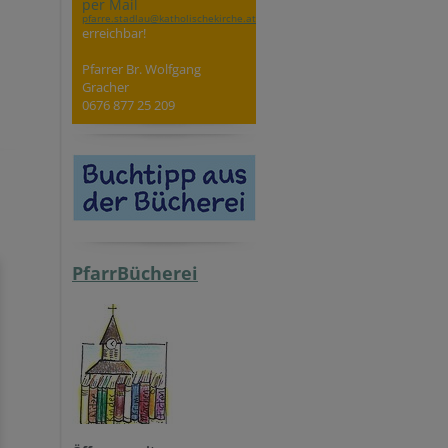
per Mail
pfarre.stadlau@katholischekirche.at
erreichbar!
Pfarrer Br. Wolfgang
Gracher
0676 877 25 209
PfarrBücherei