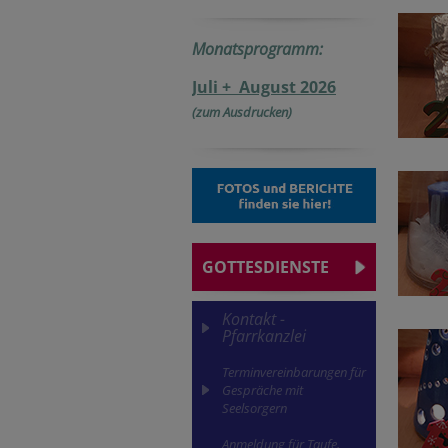
Monatsprogramm:
Juli + August 2026
(zum Ausdrucken)
GOTTESDIENSTE
Kontakt -
Pfarrkanzlei
Terminvereinbarungen für
Gespräche mit
Seelsorgern
Anmeldung für Taufe,