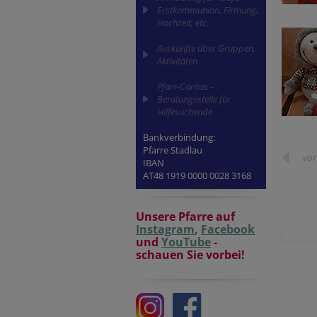
Erstkommunion, Firmung,
Hochzeit, etc.
Auskünfte über Gruppen,
Aktivitäten
Pfarr-Caritas -
Beratungsstelle für
Hilfesuchende
Bankverbindung:
Pfarre Stadlau
vor
IBAN
AT48 1919 0000 0028 3168
Unsere Pfarre auf
Instagram
,
Facebook
und
YouTube
-
schauen Sie vorbei!