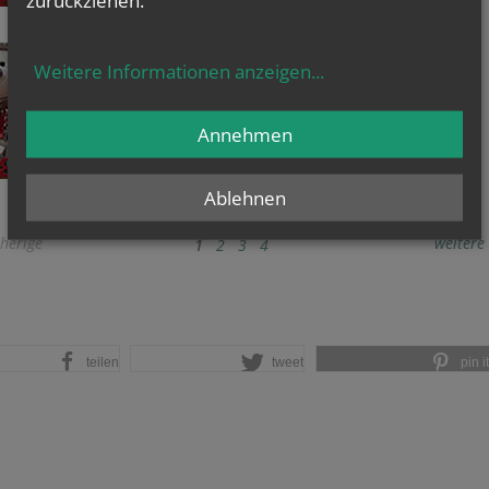
18. Dezember 2020
Weitere Informationen anzeigen
...
Türchen öffnen
Annehmen
Ablehnen
herige
weitere
1
2
3
4
teilen
tweet
pin it