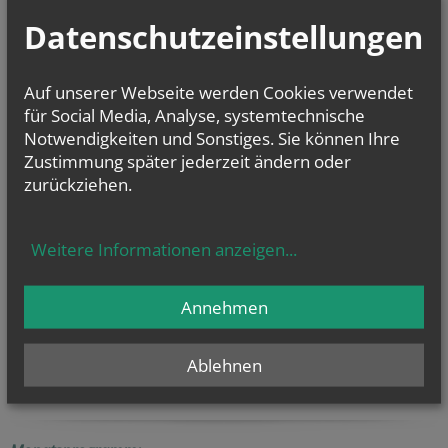
Datenschutzeinstellungen
Auf unserer Webseite werden Cookies verwendet
für Social Media, Analyse, systemtechnische
Wovor habe ich mich bisher am meisten gefürchtet?
Notwendigkeiten und Sonstiges. Sie können Ihre
Wovor habe ich derzeit Angst?
Zustimmung später jederzeit ändern oder
Vertraue ich in meiner Furcht und Angst auf Gottes Stärke?
zurückziehen.
Jesus, nimm von mir alle Furcht und Angst.
Gedanken: Gerhard Jagenbrein
Weitere Informationen anzeigen
...
Foto: Brigitte Jagenbrein
Annehmen
vorherige
weitere
1
2
3
4
Ablehnen