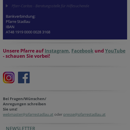
Pfarr-Caritas - Beratungsstelle für Hilfesuchende
Bankverbindung:
Pfarre Stadlau
IBAN
AT48 1919 0000 0028 3168
Unsere Pfarre auf
Instagram
,
Facebook
und
YouTube
- schauen Sie vorbei!
Bei Fragen/Wünschen/
Anregungen schreiben
Sie uns!
webmaster@pfarrestadlau.at
oder
presse@pfarrestadlau.at
NEWSLETTER