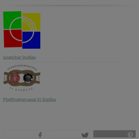
Jungschar Stadlau
Pfadfindergruppe 31 Stadlau