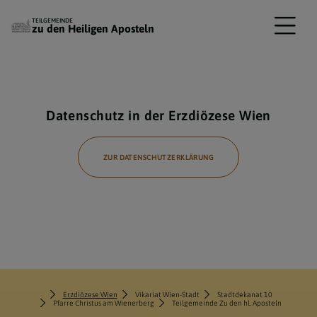
TEILGEMEINDE
zu den Heiligen Aposteln
Datenschutz in der Erzdiözese Wien
ZUR DATENSCHUTZERKLÄRUNG
Erzdiözese Wien
Vikariat Wien-Stadt
Stadtdekanat 10
Pfarre Christus am Wienerberg
Teilgemeinde Zu den hl. Aposteln