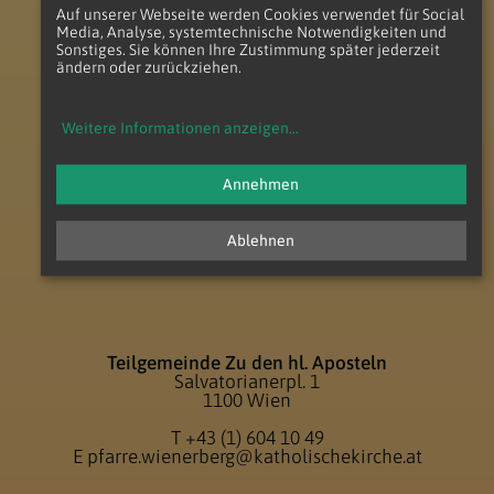
Auf unserer Webseite werden Cookies verwendet für Social
Media, Analyse, systemtechnische Notwendigkeiten und
Sonstiges. Sie können Ihre Zustimmung später jederzeit
zum Anfang der Seite
ändern oder zurückziehen.
Weitere Informationen anzeigen
...
Annehmen
Ablehnen
Teilgemeinde Zu den hl. Aposteln
Salvatorianerpl. 1
1100 Wien
T
+43 (1) 604 10 49
E
pfarre.wienerberg@katholischekirche.at