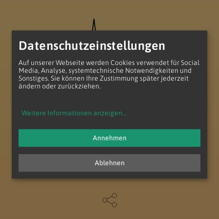
Datenschutzeinstellungen
Auf unserer Webseite werden Cookies verwendet für Social
Media, Analyse, systemtechnische Notwendigkeiten und
Sonstiges. Sie können Ihre Zustimmung später jederzeit
ändern oder zurückziehen.
Teilgemeinde Zu den hl. Aposteln
Salvatorianerpl. 1
Weitere Informationen anzeigen
...
1100 Wien
T
+43 (1) 604 10 49
Annehmen
E
pfarre.wienerberg@katholischekirche.at
Ablehnen