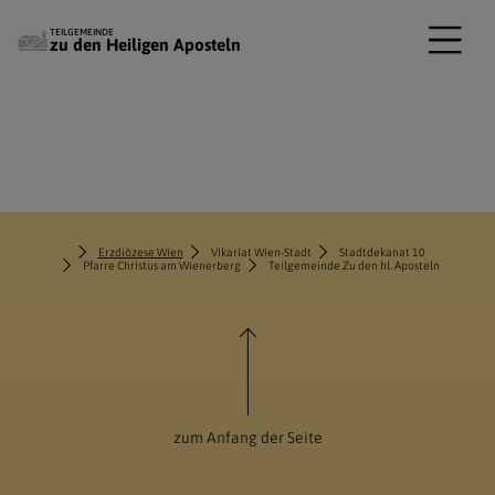
TEILGEMEINDE
zu den Heiligen Aposteln
Erzdiözese Wien
Vikariat Wien-Stadt
Stadtdekanat 10
Pfarre Christus am Wienerberg
Teilgemeinde Zu den hl. Aposteln
zum Anfang der Seite