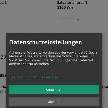
l. 1
Salvatorianerpl. 1
1100 Wien
Datenschutzeinstellungen
20.
Auf unserer Webseite werden Cookies verwendet für Social
 2026
September 2026
Media, Analyse, systemtechnische Notwendigkeiten und
Sonstiges. Sie können Ihre Zustimmung später jederzeit
ändern oder zurückziehen.
09:30 Uhr
esse
Heilige Messe
Weitere Informationen anzeigen
...
u den hl. Aposteln
Pfarrkirche Zu den hl. Aposte
Annehmen
l. 1
Salvatorianerpl. 1
1100 Wien
Ablehnen