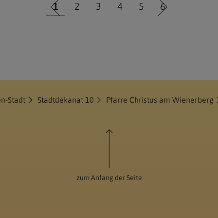
1
2
3
4
5
6
en-Stadt
Stadtdekanat 10
Pfarre Christus am Wienerberg
zum Anfang der Seite