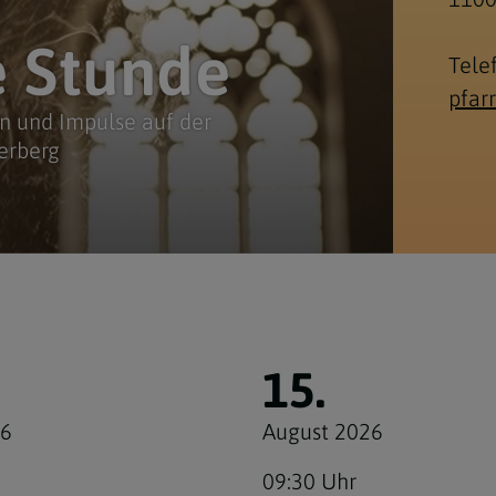
e Stunde
Tele
pfar
en und Impulse auf der
erberg
15.
26
August 2026
09:30 Uhr