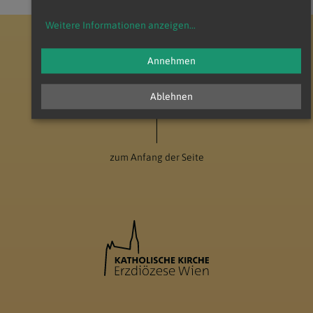
Weitere Informationen anzeigen
...
Erzdiözese Wien
Vikariat Wien-Stadt
Stadtdekanat 10
Pfarre Christus am Wienerberg
Teilgemeinde Zu den hl. Aposteln
Annehmen
Ablehnen
zum Anfang der Seite