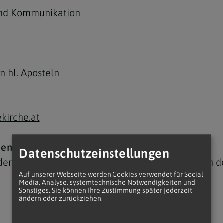
 und Kommunikation
 hl. Aposteln
kirche.at
en Richtung:
Datenschutzeinstellungen
 der
Teilgemeinde Zu den hl. Aposteln
im Rahmen de
Auf unserer Webseite werden Cookies verwendet für Social
Media, Analyse, systemtechnische Notwendigkeiten und
Sonstiges. Sie können Ihre Zustimmung später jederzeit
ändern oder zurückziehen.