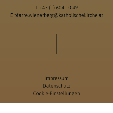
T
+43 (1) 604 10 49
E
pfarre.wienerberg@katholischekirche.at
Impressum
Datenschutz
Cookie-Einstellungen
Anmelden