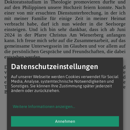
Doktoratsstudium in Theologie promovieren durfte und
auf den Philippinen unsere Hochzeit feiern konnte. Nach
einer von mir ersuchten Dienstunterbrechung, in der ich
mit meiner Familie für einige Zeit in meiner Heimat
verbracht habe, darf ich nun wieder in die Seelsorge
einsteigen. Und ich bin sehr dankbar, dass ich ab Juni
2024 in der Pfarre Christus Am Wienerberg anfangen
kann. Ich freue mich sehr auf die Zusammenarbeit, auf das
gemeinsame Unterwegssein im Glauben und vor allem auf
die persönlichen Gespräche und Freundschaften, die dabei
entstehen werden.
Datenschutzeinstellungen
Die pastorale Arbeit in einer so komplexen und
vielfältigen Welt ist, wie wir wissen, nicht einfach. Sie
verlangt von uns unter anderem ein hörendes Herz und
Auf unserer Webseite werden Cookies verwendet für Social
Media, Analyse, systemtechnische Notwendigkeiten und
eine kniende Spiritualität, die in die Tiefe führt, in die
Sonstiges. Sie können Ihre Zustimmung später jederzeit
Tiefe des Herzens der Menschen. Möge Gott unsere
ändern oder zurückziehen.
Bemühungen segnen und Früchte tragen lassen.
Weitere Informationen anzeigen
...
Annehmen