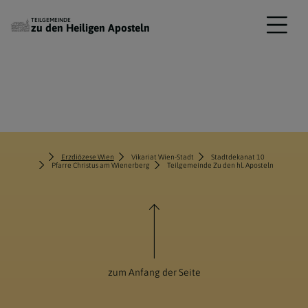
TEILGEMEINDE
zu den Heiligen Aposteln
Erzdiözese Wien
Vikariat Wien-Stadt
Stadtdekanat 10
Pfarre Christus am Wienerberg
Teilgemeinde Zu den hl. Aposteln
zum Anfang der Seite