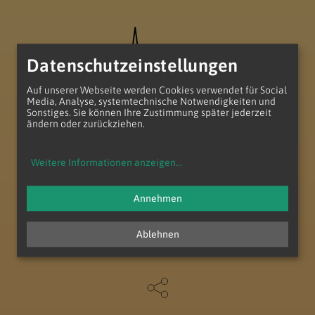
Datenschutzeinstellungen
Auf unserer Webseite werden Cookies verwendet für Social
Media, Analyse, systemtechnische Notwendigkeiten und
Sonstiges. Sie können Ihre Zustimmung später jederzeit
ändern oder zurückziehen.
Teilgemeinde Zu den hl. Aposteln
Salvatorianerpl. 1
Weitere Informationen anzeigen
...
1100 Wien
T
+43 (1) 604 10 49
Annehmen
E
pfarre.wienerberg@katholischekirche.at
Ablehnen