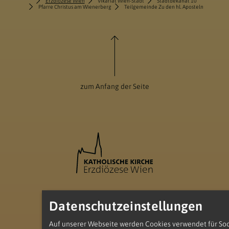
Erzdiözese Wien
Vikariat Wien-Stadt
Stadtdekanat 10
Pfarre Christus am Wienerberg
Teilgemeinde Zu den hl. Aposteln
zum Anfang der Seite
Datenschutzeinstellungen
Teilgemeinde Zu den hl. Aposteln
Auf unserer Webseite werden Cookies verwendet für Soc