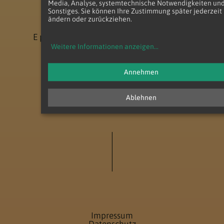
Salvatorianerpl. 1
Media, Analyse, systemtechnische Notwendigkeiten un
1100 Wien
Sonstiges. Sie können Ihre Zustimmung später jederzeit
ändern oder zurückziehen.
T
+43 (1) 604 10 49
E
pfarre.wienerberg@katholischekirche.at
Weitere Informationen anzeigen
...
Annehmen
Ablehnen
Impressum