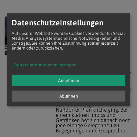
Fronleichnam im Zeichen
Datenschutzeinstellungen
der Gemeinschaft
Auf unserer Webseite werden Cookies verwendet für Social
Am Donnerstag, dem 4. Juni
Media, Analyse, systemtechnische Notwendigkeiten und
2026, feierte unsere Gemeinde
Sonstiges. Sie können Ihre Zustimmung später jederzeit
das Fronleichnamsfest mitten
ändern oder zurückziehen.
unter den Menschen des
Pfarrgrätzels: Wie üblich, fand
der Gottesdienst nicht in der
Weitere Informationen anzeigen
...
Kirche, sondern in der kleinen
Parkanlage am 12.-Februar-Platz
statt. Im Anschluss an die Messe
Annehmen
führte der Prozessionszug zum
Volksheim Heiligenstadt, von wo
aus es gemeinsam mit den
Ablehnen
Gläubigen der Pfarre Nußdorf
zum Schlusssegen in die
Nußdorfer Pfarrkirche ging. Bei
einem kleinen Imbiss und
Getränken bot sich danach noch
jede Menge Gelegenheit zu
Begegnungen und Gesprächen.