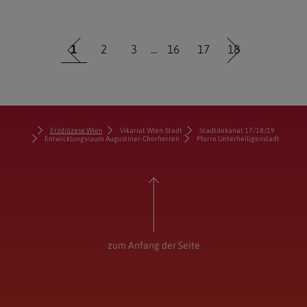
...
1
2
3
16
17
18
Erzdiözese Wien
Vikariat Wien-Stadt
Stadtdekanat 17/18/19
Entwicklungsraum Augustiner-Chorherren
Pfarre Unterheiligenstadt
zum Anfang der Seite