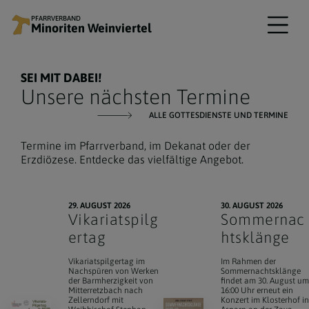
PFARRVERBAND
Minoriten Weinviertel
SEI MIT DABEI!
Unsere nächsten Termine
ALLE GOTTESDIENSTE UND TERMINE
Termine im Pfarrverband, im Dekanat oder der
Erzdiözese. Entdecke das vielfältige Angebot.
29. AUGUST 2026
30. AUGUST 2026
Vikariatspilg
Sommernac
ertag
htsklänge
Vikariatspilgertag im
Im Rahmen der
Nachspüren von Werken
Sommernachtsklänge
der Barmherzigkeit von
findet am 30. August u
Mitterretzbach nach
16:00 Uhr erneut ein
Zellerndorf mit
Konzert im Klosterhof i