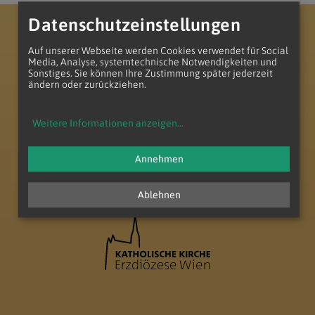
Datenschutzeinstellungen
Erzdiözese Wien
Vikariat Nord - Unter dem Manhartsberg
Dekanat Laa-Gaubitsch
Pfarrverband Minoriten Weinviertel
Auf unserer Webseite werden Cookies verwendet für Social
Media, Analyse, systemtechnische Notwendigkeiten und
Sonstiges. Sie können Ihre Zustimmung später jederzeit
ändern oder zurückziehen.
Weitere Informationen anzeigen
...
zum Anfang der Seite
Annehmen
Ablehnen