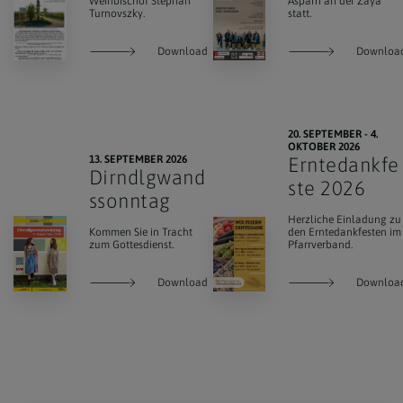
Weihbischof Stephan
Asparn an der Zaya
Turnovszky.
statt.
Download
Downloa
20. SEPTEMBER - 4.
OKTOBER 2026
13. SEPTEMBER 2026
Erntedankfe
Dirndlgwand
ste 2026
ssonntag
Herzliche Einladung zu
Kommen Sie in Tracht
den Erntedankfesten im
zum Gottesdienst.
Pfarrverband.
Download
Downloa