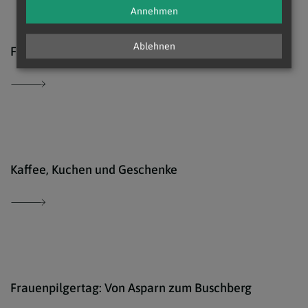
Annehmen
Karl
Ablehnen
Frauenbewegung gestaltete Roratemesse
www.
Kaffee, Kuchen und Geschenke
© Pi
Frauenpilgertag: Von Asparn zum Buschberg