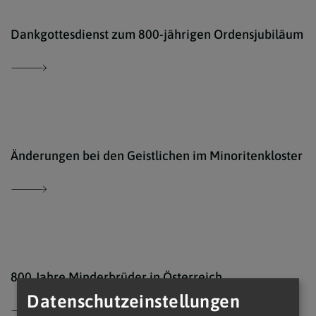
www.
Dankgottesdienst zum 800-jährigen Ordensjubiläum
© ww
Änderungen bei den Geistlichen im Minoritenkloster
800 Jahre Minderbrüder in Österreich
Datenschutzeinstellungen