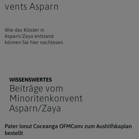
vents Asparn
www.markus-goestl.at , Akfm. Markus Goestl
Wie das Kloster in
Asparn/Zaya entstand
können Sie hier nachlesen.
WISSENSWERTES
Beiträge vom
Minoritenkonvent
Asparn/Zaya
www.
Pater Ionut Coceanga OFMConv zum Aushilfskaplan
bestellt