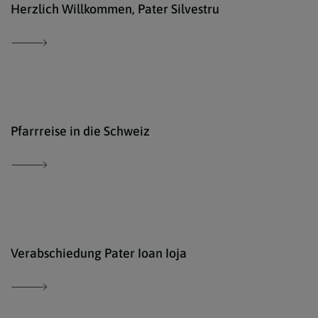
Herzlich Willkommen, Pater Silvestru
© ww
Pfarrreise in die Schweiz
© ww
Verabschiedung Pater Ioan Ioja