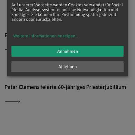
Auf unserer Webseite werden Cookies verwendet für Social
Media, Analyse, systemtechnische Notwendigkeiten und
Sonstiges. Sie können Ihre Zustimmung später jederzeit
ändern oder zurückziehen.
© ww
Pater Ionuţ Coceanga OFMConv stellt sich vor
Weitere Informationen anzeigen
...
Annehmen
Ablehnen
© Sa
Pater Clemens feierte 60-jähriges Priesterjubiläum
© ww