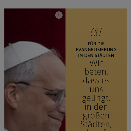
© Mazur/cbcew.org.uk / Papst Leo XIV. grüß
FÜR DIE
EVANGELISIERUNG
IN DEN STÄDTEN
Wir
beten,
dass es
uns
gelingt,
in den
großen
Städten,