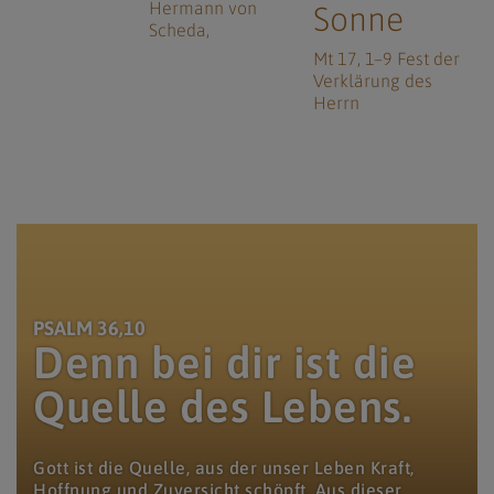
Hermann von
Sonne
Scheda
Mt 17, 1–9 Fest der
Verklärung des
Herrn
www.markus-goestl.at, Markus Göstl / plätscherndes Wasser
PSALM 36,10
Denn bei dir ist die
Quelle des Lebens.
Gott ist die Quelle, aus der unser Leben Kraft,
Hoffnung und Zuversicht schöpft. Aus dieser