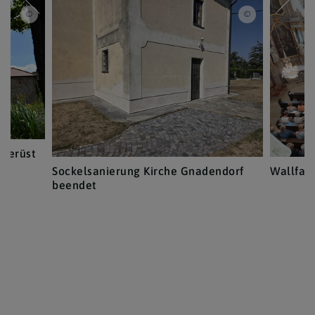
www.markus-goestl.at
www.markus-goe
 Gerüst
Sockelsanierung Kirche Gnadendorf
Wallfahr
beendet