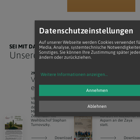
Datenschutzeinstellungen
Auf unserer Webseite werden Cookies verwendet fü
SEI MIT DABEI!
Media, Analyse, systemtechnische Notwendigkeite
Sonstiges. Sie können Ihre Zustimmung später jeder
Unsere nächsten Termine
ändern oder zurückziehen.
WEITERE VERANSTALTUNGEN
29. AUGUST 2026
30. AUGUST 2026
Weitere Informationen anzeigen
...
Vikariatspilg
Sommernac
ertag
htsklänge
Annehmen
Vikariatspilgertag im
Im Rahmen der
Nachspüren von Werken
Sommernachtsklänge
Ablehnen
der Barmherzigkeit von
findet am 30. August u
Mitterretzbach nach
16:00 Uhr erneut ein
Zellerndorf mit
Konzert im Klosterhof i
Weihbischof Stephan
Asparn an der Zaya
Turnovszky.
statt.
Download
Downloa