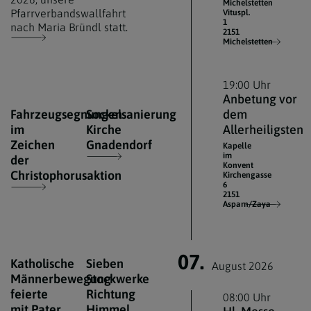
Michelstetten
Pfarrverbandswallfahrt
Vituspl.
1
nach Maria Bründl statt.
2151
Michelstetten
19:00 Uhr
Anbetung vor
Fahrzeugsegnungen
Sockelsanierung
dem
im
Kirche
Allerheiligsten
Zeichen
Gnadendorf
Kapelle
im
der
Konvent
Christophorusaktion
Kirchengasse
6
2151
Asparn/Zaya
07.
Katholische
Sieben
August 2026
Männerbewegung
Stockwerke
feierte
Richtung
08:00 Uhr
mit Pater
Himmel