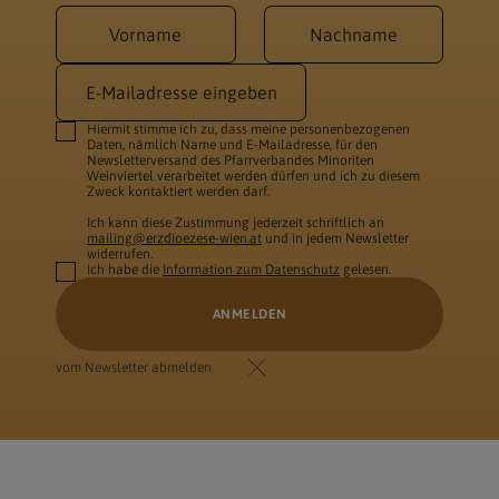
Hiermit stimme ich zu, dass meine personenbezogenen
Daten, nämlich Name und E-Mailadresse, für den
Newsletterversand des Pfarrverbandes Minoriten
Weinviertel verarbeitet werden dürfen und ich zu diesem
Zweck kontaktiert werden darf.
Ich kann diese Zustimmung jederzeit schriftlich an
mailing@erzdioezese-wien.at
und in jedem Newsletter
widerrufen.
Ich habe die
Information zum Datenschutz
gelesen.
vom Newsletter abmelden
Verification code
Website
Security token
Tracking ID
Security token