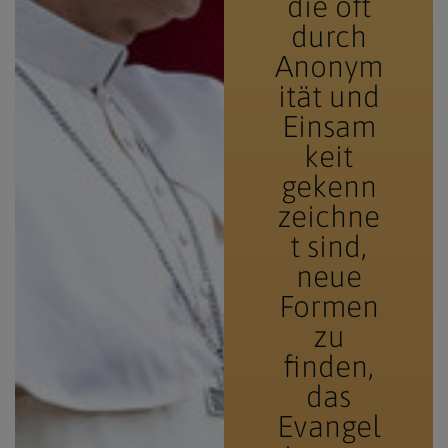
die oft
durch
Anonym
ität und
Einsam
keit
gekenn
zeichne
t sind,
neue
Formen
zu
finden,
das
Evangel