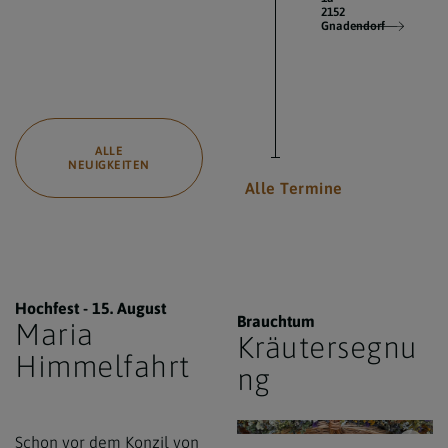
2152
Gnadendorf
ALLE
NEUIGKEITEN
Alle Termine
Hochfest - 15. August
Brauchtum
Maria
Kräutersegnu
Himmelfahrt
ng
www.markus-goestl.at / Hochaltarbild Maria
Schon vor dem Konzil von
© ww