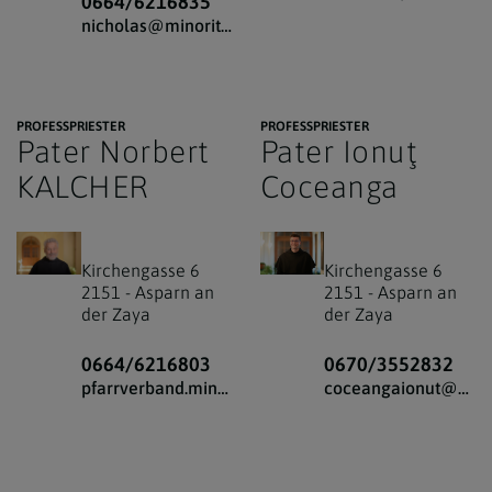
0664/6216835
nicholas@minoriten.at
PROFESSPRIESTER
PROFESSPRIESTER
Pater Norbert
Pater Ionuţ
KALCHER
Coceanga
Kirchengasse 6
Kirchengasse 6
2151
-
Asparn an
2151
-
Asparn an
der Zaya
der Zaya
0664/6216803
0670/3552832
pfarrverband.minoriten-weinviertel@katholischekirche.at
coceangaionut@yahoo.ro