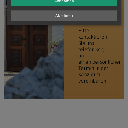
Annehmen
E:
pfarrverband.minoriten-weinviertel@katholischekirche.at
Ablehnen
T:
02577/8246
Bitte
kontaktieren
Sie uns
telefonisch,
um
einen persönlichen
Termin in der
Kanzlei zu
vereinbaren.