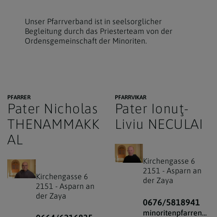
Unser Pfarrverband ist in seelsorglicher
Begleitung durch das Priesterteam von der
Ordensgemeinschaft der Minoriten.
PFARRER
PFARRVIKAR
Pater Nicholas
Pater Ionuţ-
THENAMMAKK
Liviu NECULAI
AL
Kirchengasse 6
2151
-
Asparn an
Kirchengasse 6
der Zaya
2151
-
Asparn an
der Zaya
0676/5818941
minoritenpfarren@minoriten.at