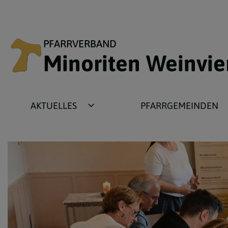
PFARRVERBAND
Minoriten Weinvie
AKTUELLES
PFARRGEMEINDEN
Newsbeiträge
Ameis
Fotogalerien
Asparn
Termine
Gnadendorf
Wochenzettel
Grafensulz
Plakate
Michelstetten
Pfarrbriefe
Wenzersdorf