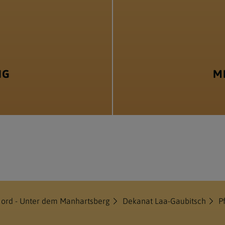
NG
M
Nord - Unter dem Manhartsberg
Dekanat Laa-Gaubitsch
P