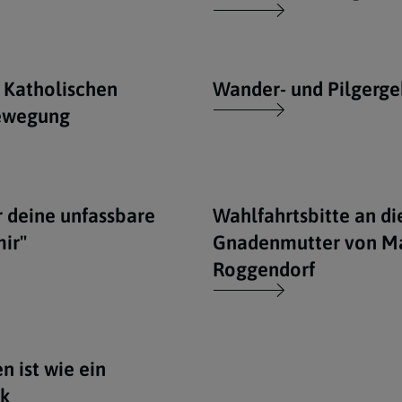
 Katholischen
Wander- und Pilgerge
ewegung
r deine unfassbare
Wahlfahrtsbitte an di
mir"
Gnadenmutter von M
Roggendorf
 ist wie ein
k