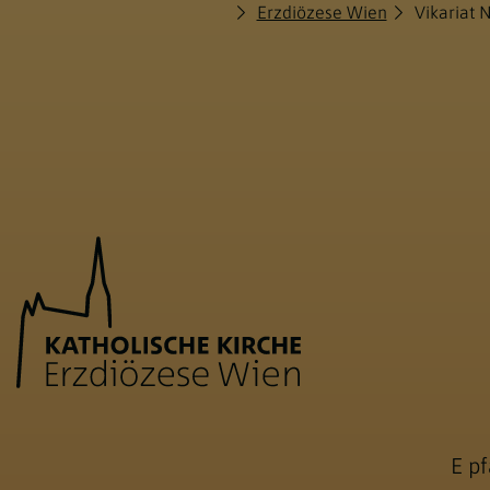
Erzdiözese Wien
Vikariat 
E
pf