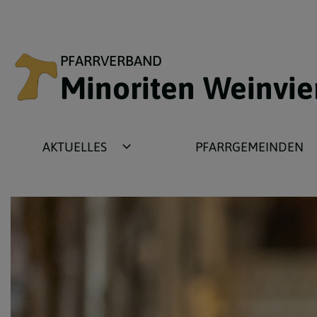
PFARRVERBAND
Minoriten Weinvie
AKTUELLES
PFARRGEMEINDEN
Newsbeiträge
Ameis
Fotogalerien
Asparn
Termine
Gnadendorf
Wochenzettel
Grafensulz
Plakate
Michelstetten
Pfarrbriefe
Wenzersdorf