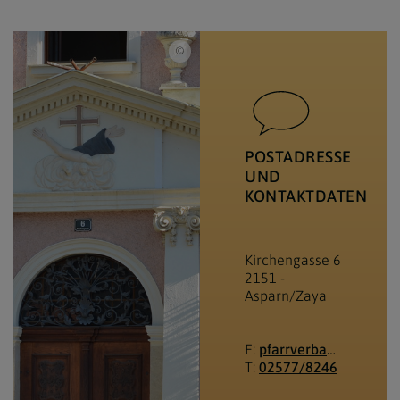
© www.markus-goestl.at
POSTADRESSE
UND
KONTAKTDATEN
Kirchengasse 6
2151
-
Asparn/Zaya
E:
pfarrverband.minoriten-weinviertel@katholischekirche.at
T:
02577/8246