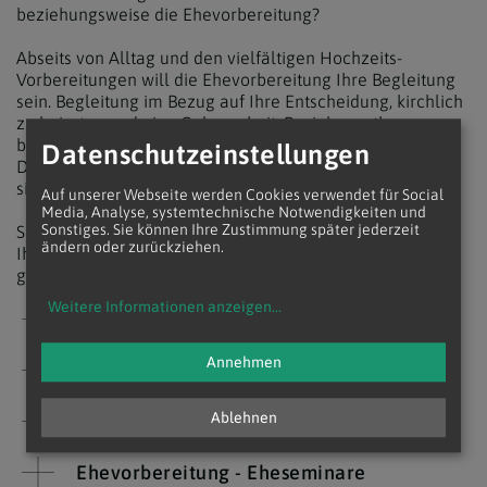
beziehungsweise die Ehevorbereitung?
Abseits von Alltag und den vielfältigen Hochzeits-
Vorbereitungen will die Ehevorbereitung Ihre Begleitung
sein. Begleitung im Bezug auf Ihre Entscheidung, kirchlich
zu heiraten und eine Gelegenheit, Beziehungsthemen
bewusst anzusehen und auch Neues dabei zu entdecken.
Datenschutzeinstellungen
Denn Ihre künftige Ehe ist ein Lebensprojekt, für das es
sich lohnt sich damit tiefergehend auseinanderzusetzen.
Auf unserer Webseite werden Cookies verwendet für Social
Media, Analyse, systemtechnische Notwendigkeiten und
Sie stehen vor einem besonderen Moment, wir möchten
Sonstiges. Sie können Ihre Zustimmung später jederzeit
ändern oder zurückziehen.
Ihnen dabei Mut machen, diesen besonderen Weg zu
gehen und Sie dabei gerne begleiten.
Weitere Informationen anzeigen
...
Eheschließung im Pfarrverband
Annehmen
Trauungsgespräch
Folgende Dokumente sind erforderlich
Ablehnen
Ehevorbereitung - Eheseminare