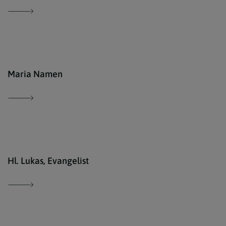
http
Maria Namen
EDW-
Hl. Lukas, Evangelist