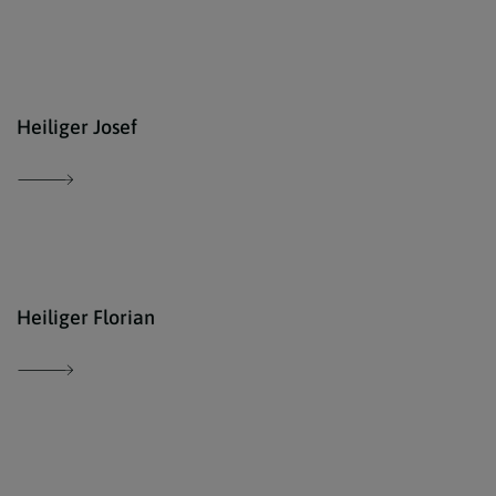
www.
Heiliger Josef
www.
Heiliger Florian
© ww