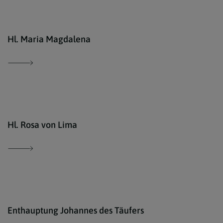
www.
Hl. Maria Magdalena
http
Hl. Rosa von Lima
http
Enthauptung Johannes des Täufers